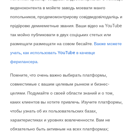
виденоконтента в мойете заводь моевати манго
попольников, продемомонтрирову совідвидовілодаліць и
прідііровю демиеметные звания. Ваши відео на YouTube
так мойно публиковати в двух соціцьких стетых или
размещати размещати на совом бесайте.
Вакже можете
учать, как использовать YouTube в качевце
ферилансера.
Помните, что очень важно выбирать платформы,
совместимые с вашим целевым рынком и бизнес-
целями. Подумайте о своей области знаний и о том,
каких клиентов вы хотите привлечь. Изучите платформы,
чтобы узнать об их пользовательских базах,
характеристиках и уровнях вовлеченности. Вам не
обязательно быть активным на всех платформах;