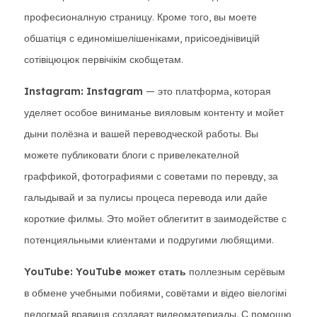
професионалную страницу. Кроме того, вы моете
обшатіця с единомішелішеніками, приісоедінівицій
сотівіцюцюк первічікім скобщетам.
Instagram: Instagram
— это платформа, которая
уделяет особое виниманье вияловым контенту и мойет
дыни полёзна и вашей переводческой работы. Вы
можете публиковати блоги с привелекателной
граффикой, фотографиями с советами по перевду, за
галыдывай и за пулисы процеса перевода или дайе
короткие филмы. Это мойет облегитит в заимодействе с
потенцияльными клиентами и подругими любящими.
YouTube: YouTube может стать
поллезным серёвым
в обмене учебными побиями, совётами и відео віелогімі
пелогмай вравиця создават видеоматериалы. С помощю