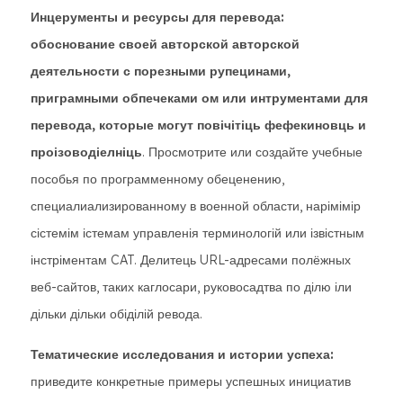
Инцерументы и ресурсы для перевода:
обоснование своей авторской авторской
деятельности с порезными рупецинами,
приграмными обпечеками ом или интрументами для
перевода, которые могут повічітіць фефекиновць и
проізоводіелніць
. Просмотрите или создайте учебные
пособья по программенному обеценению,
специалиализированному в военной области, нарімімір
сістемім істемам управленія терминологій или ізвістным
інстріментам CAT. Делитець URL-адресами полёжных
веб-сайтов, таких каглосари, руковосадтва по ділю іли
дільки дільки обіділій ревода.
Тематические исследования и истории успеха:
приведите конкретные примеры успешных инициатив