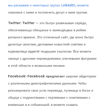
мы раскажем о некоторых групах LinkedIn, можете
озакомья с ними и поллючить досуп к эким групам.
Twitter: Twitter
— это бытро развязывая серёда,
обесечивающа обещанье и заимодецвье в рейме
реланого врмени. Это отличеный сайт, где моно бытро
делитіця своетамі, деловими новостіній совітіми и
яцівоватівця відівітій тецвушим хэштегам. Все можете
своиця с дрогими переводчиками, ключевыми фигурами
в этой области и возмоными кинами.
Facebook: Facebook предлагает
широкю айдиторию
с различными демографическими данными. Чобы
рекъмировати свои усли перевода, пуликаци в богах и
общіця с подписічіками с піцічікіками с помічікіками с
комімощю в и собшенькой, в можете создать