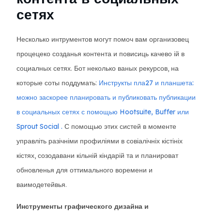
сетях
Несколько интрументов могут помоч вам организовец
процецеко созданья контента и повисиць качево ій в
социалных сетях. Бот неколько ваных рекурсов, на
которые соты поддумать:
Инструкты пла27 и планшета:
можно заскорее планировать и публиковать публикации
в социальных сетях с помощью Hootsuite, Buffer или
Sprout Social
.
С помощью этих систей в моменте
управліть разічніми профиліями в совіалічніх кістініх
кістях, созодавани кільній кіндарій та и планироват
обновленья для оттимального воремени и
ваимодетейвья.
Инструменты графического дизайна и