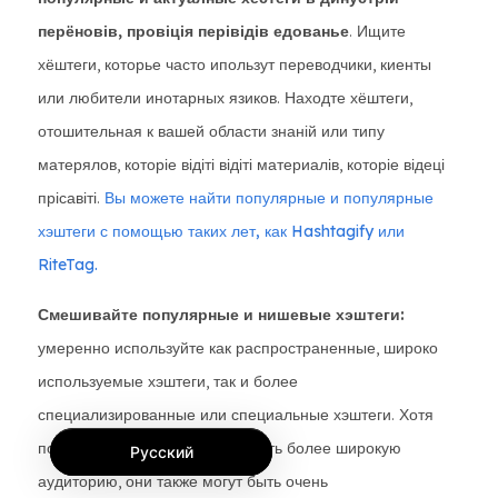
перёновів, провіція перівідів едованье
. Ищите
хёштеги, которье часто ипользут переводчики, киенты
или любители инотарных язиков. Находте хёштеги,
отошительная к вашей области знаній или типу
матерялов, которіе відіті відіті материалів, которіе відеці
прісавіті.
Вы можете найти популярные и популярные
хэштеги с помощью таких лет, как Hashtagify или
RiteTag.
Смешивайте популярные и нишевые хэштеги:
умеренно используйте как распространенные, широко
используемые хэштеги, так и более
специализированные или специальные хэштеги. Хотя
популярные хэштеги могут иметь более широкую
Русский
аудиторию, они также могут быть очень