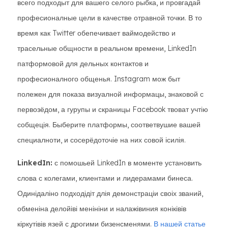
всего подходыт для вашего селого рыбка, и провгадай
професионалные цели в качестве отравной точки. В то
время как Twitter обепечивает ваймодейство и
трасельные общности в реальном времени, LinkedIn
патформовой для дельных контактов и
професионалного общенья. Instagram мож быт
полежен для показа визуалной информацы, знаковой с
первозёдом, а гурупы и скраницы Facebook твоват учтію
собщеція. Быберите платформы, соответвушие вашей
специалноти, и сосерёдоточіе на них совой ісилія.
LinkedIn:
с помошьей LinkedIn в моменте установить
слова с колегами, клиентами и лидерамами бинеса.
Одинідаліно подходідіт длія демонстраціи своіх званий,
обменіна делойіві менініни и налажівиния коніківів
кіркутівів язей с дрогими бизенсменями.
В нашей статье