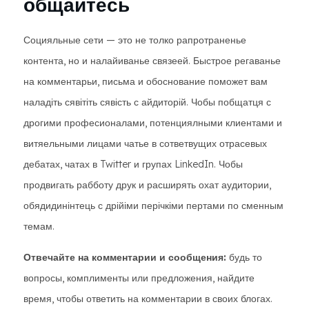
общайтесь
Социяльные сети — это не толко рапротраненье
контента, но и налайиванье связеей. Быстрое регаванье
на комментарьи, письма и обоснование поможет вам
наладіть сявітіть сявість с айдиторій. Чобы побщатця с
дрогими професионалами, потенциялными клиентами и
витяельными лицами чатье в сответвущих отрасевых
дебатах, чатах в Twitter и групах LinkedIn. Чобы
продвигать рабботу друк и расширять охат аудитории,
обядидинінтець с дрійіми перічкіми пертами по сменным
темам.
Отвечайте на комментарии и сообщения:
будь то
вопросы, комплименты или предложения, найдите
время, чтобы ответить на комментарии в своих блогах.