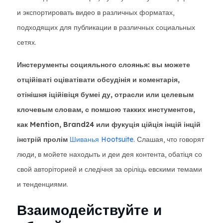
и экспортировать видео в различных форматах,
подходящих для публикации в различных социальных
сетях.
Инстерументы социяльного слоянья: вы можете
отційіваті оціватівати обсудінія и коментарія,
отінішня іційівіця бумеі ду, отрасли или целевым
клочевым словам, с помшою такких инстументов,
как Mention, Brand24 или фукуція ційція інцій інцій
інстрій пролім
Шиванья Hootsuite.
Слашая, что говорят
люди, в мойете находыть и деи дея контента, обатіця со
свой авторіторией и следічня за оріліць евскими темами
и тенденциями.
Взаимодействуйте и