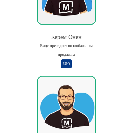
Керем Онен
Вице-президент по глобальным
продажам
БИО