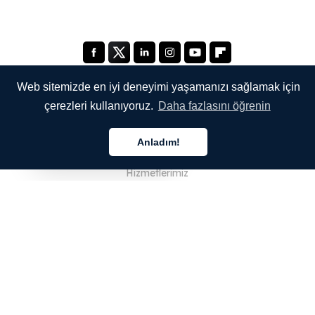
Web sitemizde en iyi deneyimi yaşamanızı sağlamak için
çerezleri kullanıyoruz.
Daha fazlasını öğrenin
ŞİRKETİMİZ
Anladım!
Hakkımızda
Türkçe
Hizmetlerimiz
Blog
SSS
Ekibimiz
Kariyer
Hukuk