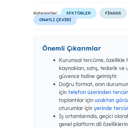
Kategoriler:
SEKTÖRLER
FİNANS
ONAYLI ÇEVİRİ
Önemli Çıkarımlar
Kurumsal tercüme, özellikle hı
kaynakları, satış, tedarik ve
güvence haline gelmiştir.
Doğru format, anın durumuna b
için
telefon üzerinden terc
toplantılar için
uzaktan görü
oturumlar için
yerinde terc
İş ortamlarında, geçici olarak
genel platform dil özellikleri