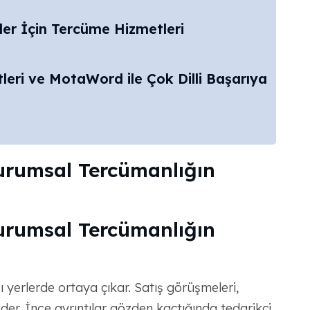
r İçin Tercüme Hizmetleri
eri ve MotaWord ile Çok Dilli Başarıya
urumsal Tercümanlığın
urumsal Tercümanlığın
ğı yerlerde ortaya çıkar. Satış görüşmeleri,
der. İnce ayrıntılar gözden kaçtığında tedarikçi