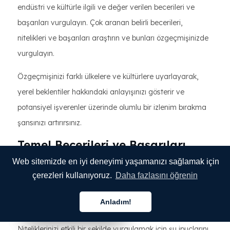
endüstri ve kültürle ilgili ve değer verilen becerileri ve
başarıları vurgulayın. Çok aranan belirli becerileri,
nitelikleri ve başarıları araştırın ve bunları özgeçmişinizde
vurgulayın.
Özgeçmişinizi farklı ülkelere ve kültürlere uyarlayarak,
yerel beklentiler hakkındaki anlayışınızı gösterir ve
potansiyel işverenler üzerinde olumlu bir izlenim bırakma
şansınızı artırırsınız.
Temel Becerileri ve Başarıları
Vurgulamak
Web sitemizde en iyi deneyimi yaşamanızı sağlamak için
çerezleri kullanıyoruz.
Daha fazlasını öğrenin
Temel becerilerinizi ve başarılarınızı vurgulamak herhangi
bir özgeçmişte çok önemlidir,
ancak özgeçmişinizi
Anladım!
Türkçe
Türkçe
Türkçe
çevirirken ve yerelleştirirken daha da önemli hale gelir.
Niteliklerinizi etkili bir şekilde vurgulamak için şu ipuçlarını