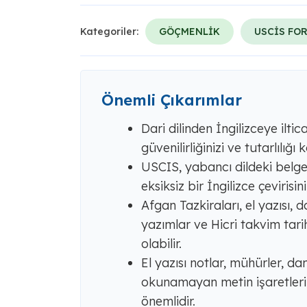
Kategoriler:
GÖÇMENLİK
USCİS FO
Önemli Çıkarımlar
Dari dilinden İngilizceye iltica 
güvenilirliğinizi ve tutarlılığı k
USCIS, yabancı dildeki belgel
eksiksiz bir İngilizce çevirisi
Afgan Tazkiraları, el yazısı, 
yazımlar ve Hicri takvim tarih
olabilir.
El yazısı notlar, mühürler, da
okunamayan metin işaretleri
önemlidir.