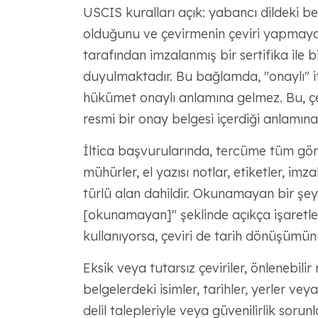
USCIS kuralları açık: yabancı dildeki bel
olduğunu ve çevirmenin çeviri yapmaya
tarafından imzalanmış bir sertifika ile bi
duyulmaktadır. Bu bağlamda, "onaylı" i
hükümet onaylı anlamına gelmez. Bu, çev
resmi bir onay belgesi içerdiği anlamına 
İltica başvurularında, tercüme tüm görün
mühürler, el yazısı notlar, etiketler, im
türlü alan dahildir. Okunamayan bir şey
[okunamayan]" şeklinde açıkça işaretlenm
kullanıyorsa, çeviri de tarih dönüşümünü 
Eksik veya tutarsız çeviriler, önlenebilir 
belgelerdeki isimler, tarihler, yerler vey
delil talepleriyle veya güvenilirlik sorunl