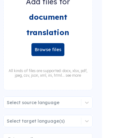
Add files for
document
translation
Browse files
All kinds of files are supported: docx, xlsx, pdf,
jpeg, csv, json, xml, ini, html... see more
Select source language
Select target language(s)