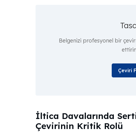
Tasd
Belgenizi profesyonel bir çevi
ettiri
Çeviri 
İltica Davalarında Serti
Çevirinin Kritik Rolü