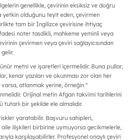
gelerin genellikle, çevirinin eksiksiz ve doğru
 yetkin olduğunu teyit eden, çevirmen
rlikte tam bir İngilizce çevirisine ihtiyaç
fadesi noter tasdikli, mahkeme yeminli veya
irinin çevirmen veya çeviri sağlayıcısından
gelir.
ür metni ve işaretleri içermelidir. Buna pullar,
zalar, kenar yazıları ve okunması zor olan her
 varsa, atlanmak yerine, örneğin "
elidir. Orijinal metin Afgan takvimi tarihlerini
tutarlı bir şekilde ele almalıdır.
riskler yaratabilir. Başvuru sahipleri,
a aile ilişkileri birbirine uymuyorsa gecikmelerle,
arıyla karşılaşabilirler. Profesyonel onaylı çeviri