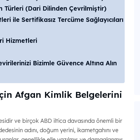
 Türleri (Dari Dilinden Çevrilmiştir)
eri ile Sertifikasız Tercüme Sağlayıcıları
i Hizmetleri
evirilerinizi Bizimle Güvence Altına Alın
çin Afgan Kimlik Belgelerini
gesidir ve birçok ABD iltica davasında önemli bir
, dedesinin adını, doğum yerini, ikametgahını ve
şvuranlar, genellikle elle yazılmış ve damgalanmış