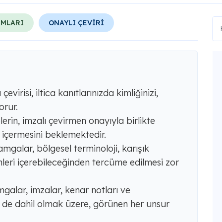
RMLARI
ONAYLI ÇEVİRİ
çevirisi, iltica kanıtlarınızda kimliğinizi,
orur.
erin, imzalı çevirmen onayıyla birlikte
ni içermesini beklemektedir.
damgalar, bölgesel terminoloji, karışık
leri ​​içerebileceğinden tercüme edilmesi zor
mgalar, imzalar, kenar notları ve
 de dahil olmak üzere, görünen her unsur