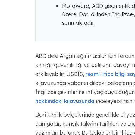
MotaWord, ABD göçmenlik dav
üzere, Dari dilinden İngilizceye
sunmaktadır.
ABD'deki Afgan sığınmacılar için tercü
kimliği, güvenilirliği ve delillerin davayı
etkileyebilir. USCIS,
resmi iltica bilgi s
kılavuzunda yabancı dildeki belgelerin ge
İngilizce çevirilerine ihtiyaç duyulduğu
hakkındaki kılavuzunda
inceleyebilirsiniz
Dari kimlik belgelerinde genellikle el yaz
damgalar, karışık takvim tarihleri ​​ve İ
yazımları bulunur. Bu belgeler bir iltic