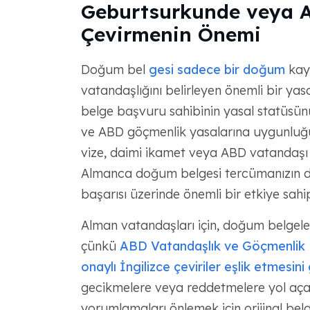
Geburtsurkunde veya 
Çevirmenin Önemi
Doğum bel
gesi sadece bir doğum
kayd
vatandaşlığını belirleyen önemli bir ya
belge başvuru sahibinin yasal statüsün
ve ABD göçmenlik yasalarına uygunluğun
vize, daimi ikamet veya ABD vatandaşı
Almanca doğum belgesi tercümanızın d
başarısı üzerinde önemli bir etkiye sahip 
Alman vatandaşları için, doğum belgeler
çünkü
ABD Vatandaşlık ve Göçmenlik H
onaylı İngilizce çeviriler eşlik etmesini 
gecikmelere veya reddetmelere yol açabi
yorumlamaları önlemek için orijinal belge