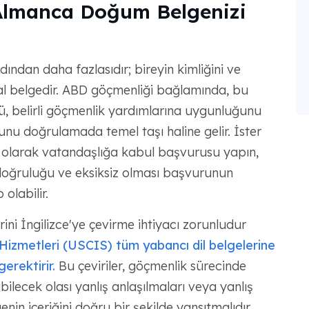
Almanca Doğum Belgenizi
ından daha fazlasıdır; bireyin kimliğini ve
sal belgedir. ABD göçmenliği bağlamında, bu
ü, belirli göçmenlik yardımlarına uygunluğunu
u doğrulamada temel taşı haline gelir. İster
 olarak vatandaşlığa kabul başvurusu yapın,
oğruluğu ve eksiksiz olması başvurunun
olabilir.
ini İngilizce'ye çevirme ihtiyacı zorunludur
izmetleri (USCIS) tüm yabancı dil belgelerine
gerektirir.
Bu çeviriler, göçmenlik sürecinde
lecek olası yanlış anlaşılmaları veya yanlış
nin içeriğini doğru bir şekilde yansıtmalıdır..