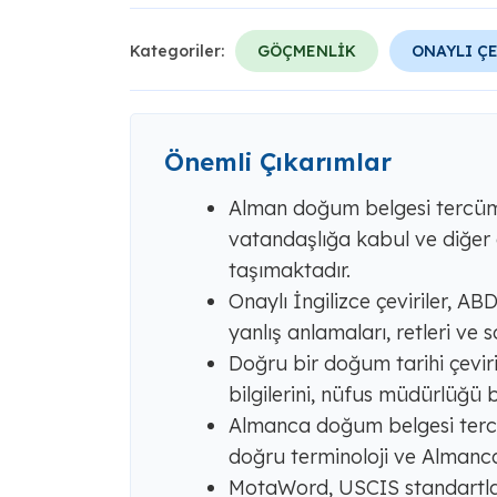
Kategoriler:
GÖÇMENLİK
ONAYLI Ç
Önemli Çıkarımlar
Alman doğum belgesi tercümes
vatandaşlığa kabul ve diğer 
taşımaktadır.
Onaylı İngilizce çeviriler, A
yanlış anlamaları, retleri ve 
Doğru bir doğum tarihi çeviris
bilgilerini, nüfus müdürlüğü bi
Almanca doğum belgesi tercüme
doğru terminoloji ve Almanca 
MotaWord, USCIS standartl