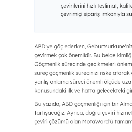
çevirilerini hızlı teslimat, ka
çevrimiçi sipariş imkanıyla s
ABD'ye göç ederken, Geburtsurkune'niz
çevirmek çok önemlidir. Bu belge kimliğiniz
Göçmenlik sürecinde gecikmeleri önlemek
süreç göçmenlik sürecinizi riske atarak g
yanlış anlama süreci önemli ölçüde uzat
konusundaki ilk ve hatta gelecekteki giri
Bu yazıda, ABD göçmenliği için bir Al
tartışacağız. Ayrıca, doğru çeviri hizmet
çeviri çözümü olan MotaWord'ü tamame