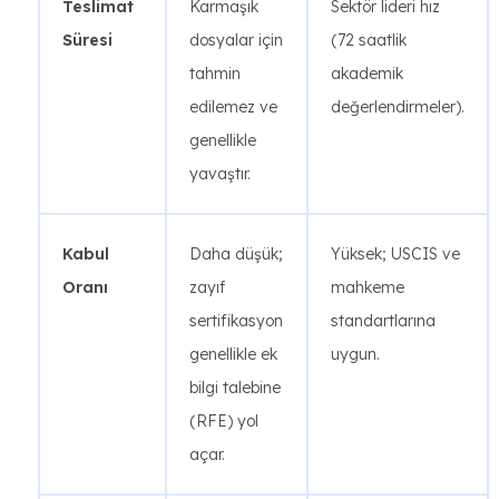
Teslimat
Karmaşık
Sektör lideri hız
Süresi
dosyalar için
(72 saatlik
tahmin
akademik
edilemez ve
değerlendirmeler).
genellikle
yavaştır.
Kabul
Daha düşük;
Yüksek; USCIS ve
Oranı
zayıf
mahkeme
sertifikasyon
standartlarına
genellikle ek
uygun.
bilgi talebine
(RFE) yol
açar.