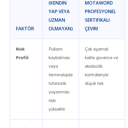
(KENDIN
MOTAWORD
YAP VEYA
PROFESYONEL
UZMAN
SERTIFIKALI
FAKTÖR
OLMAYAN)
ÇEVIRI
Risk
Pulların
Çok aşamalı
Profili
kaybolması
kalite güvence ve
veya
eksiksizlik
terminolojide
kontrolleriyle
tutarsızlık
düşük risk.
yaşanması
riski
yüksektir.