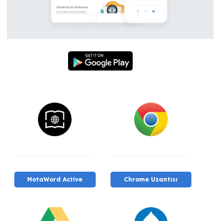
MotaWord Active
Chrome Uzantısı