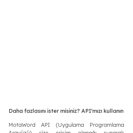
Daha fazlasını ister misiniz? API'mızı kullanın
MotaWord API (Uygulama Programlama
Arayüzü) size erişim olanağı sunarak