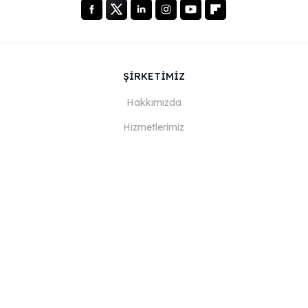
ŞİRKETİMİZ
Hakkımızda
Hizmetlerimiz
Blog
SSS
Ekibimiz
Kariyer
Hukuk
Bize Ulaşın