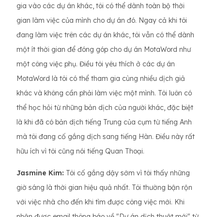
gia vào các dự án khác, tôi có thể dành toàn bộ thời
gian làm việc của mình cho dự án đó. Ngay cả khi tôi
đang làm việc trên các dự án khác, tôi vẫn có thể dành
một ít thời gian để đóng góp cho dự án MotaWord như
một công việc phụ. Điều tôi yêu thích ở các dự án
MotaWord là tôi có thể tham gia cùng nhiều dịch giả
khác và không cần phải làm việc một mình. Tôi luôn có
thể học hỏi từ những bản dịch của người khác, đặc biệt
là khi đã có bản dịch tiếng Trung của cụm từ tiếng Anh
mà tôi đang cố gắng dịch sang tiếng Hàn. Điều này rất
hữu ích vì tôi cũng nói tiếng Quan Thoại.
Jasmine Kim:
Tôi cố gắng dậy sớm vì tôi thấy những
giờ sáng là thời gian hiệu quả nhất. Tôi thường bận rộn
với việc nhà cho đến khi tìm được công việc mới. Khi
nhận được email thông báo về "Dự án dịch thuật mới" từ