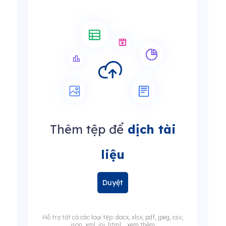
Thêm tệp để
dịch tài
liệu
Duyệt
Hỗ trợ tất cả các loại tệp: docx, xlsx, pdf, jpeg, csv,
json, xml, ini, html... xem thêm