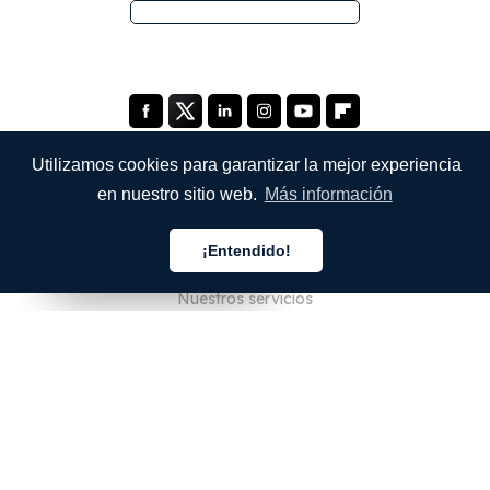
Utilizamos cookies para garantizar la mejor experiencia
en nuestro sitio web.
Más información
EMPRESA
¡Entendido!
Quiénes somos
Español
Español
Español
Nuestros servicios
Blog
Preguntas frecuentes
Nuestro equipo
Empleo