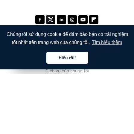
Chúng tôi sử dụng cookie để đảm bảo bạn có trải nghiệm
tốt nhất trên trang web của chúng tôi.
Tìm hiểu thêm
CÔNG TY
Hiểu rồi!
Giới thiệu về chúng tôi
Tiếng việt
Tiếng việt
Tiếng việt
Dịch vụ của chúng tôi
Blog
Câu hỏi thường gặp
Đội ngũ của chúng tôi
Nghề nghiệp
Pháp lý