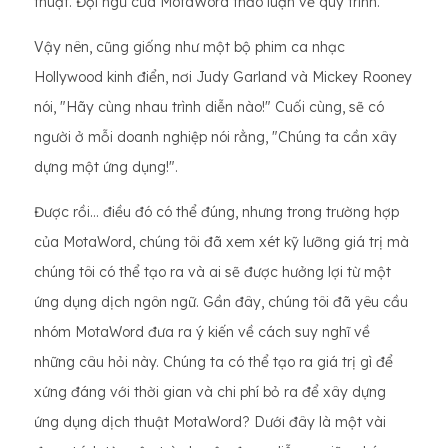
thuật. Đội ngũ của MotaWord thảo luận về quy trình.
Vậy nên, cũng giống như một bộ phim ca nhạc
Hollywood kinh điển, nơi Judy Garland và Mickey Rooney
nói, "Hãy cùng nhau trình diễn nào!" Cuối cùng, sẽ có
người ở mỗi doanh nghiệp nói rằng, "Chúng ta cần xây
dựng một ứng dụng!".
Được rồi… điều đó có thể đúng, nhưng trong trường hợp
của MotaWord, chúng tôi đã xem xét kỹ lưỡng giá trị mà
chúng tôi có thể tạo ra và ai sẽ được hưởng lợi từ một
ứng dụng dịch ngôn ngữ. Gần đây, chúng tôi đã yêu cầu
nhóm MotaWord đưa ra ý kiến ​​về cách suy nghĩ về
những câu hỏi này. Chúng ta có thể tạo ra giá trị gì để
xứng đáng với thời gian và chi phí bỏ ra để xây dựng
ứng dụng dịch thuật MotaWord? Dưới đây là một vài