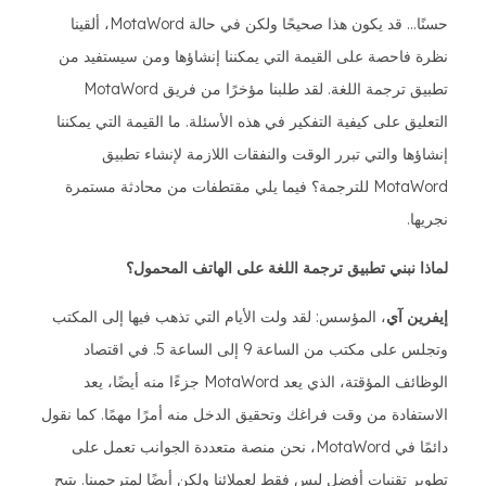
حسنًا... قد يكون هذا صحيحًا ولكن في حالة MotaWord، ألقينا
نظرة فاحصة على القيمة التي يمكننا إنشاؤها ومن سيستفيد من
تطبيق ترجمة اللغة. لقد طلبنا مؤخرًا من فريق MotaWord
التعليق على كيفية التفكير في هذه الأسئلة. ما القيمة التي يمكننا
إنشاؤها والتي تبرر الوقت والنفقات اللازمة لإنشاء تطبيق
MotaWord للترجمة؟ فيما يلي مقتطفات من محادثة مستمرة
نجريها.
لماذا نبني تطبيق ترجمة اللغة على الهاتف المحمول؟
إيفرين آي
، المؤسس: لقد ولت الأيام التي تذهب فيها إلى المكتب
وتجلس على مكتب من الساعة 9 إلى الساعة 5. في اقتصاد
الوظائف المؤقتة، الذي يعد MotaWord جزءًا منه أيضًا، يعد
الاستفادة من وقت فراغك وتحقيق الدخل منه أمرًا مهمًا. كما نقول
دائمًا في MotaWord، نحن منصة متعددة الجوانب تعمل على
تطوير تقنيات أفضل ليس فقط لعملائنا ولكن أيضًا لمترجمينا. يتيح