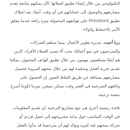
التكنولوجي من خلال إنشاء تطبيق لعملائها. الآن يمكنهم متابعة تقدم
مشاريعهم والوصول إلى حساباتهم في أي وقت. أيضًا، يعد امتلاك
تطبيق MotaWord على هواتفهم المحمولة ميزة رائعة عندما يتعلق
الأمر بالاحتفاظ والولاء.
بريا أجيت
، مديرة تطوير الأعمال: بينما تساهم الشركات
والمترجمون في نمو أعمالنا، يجب ألا ننسى العملاء الأفراد، الذين
هم أيضًا مساهمون مهمون. من خلال تطبيق الهاتف المحمول، يمكننا
تقديم تجربة أفضل وسلسة لهم من خلال منحهم المرونة لتحميل
مشاريعهم ببساطة عن طريق التقاط الصور. إن الحصول على
وثائقهم المترجمة في أقصر وقت ممكن سيعزز ميزتنا لكوننا أسرع
منصة ترجمة.
فائدة رئيسية أخرى هي تتبع مشاريع الترجمة. إن تقديم المعلومات
في الوقت المناسب حول بداية مشروعهم إلى عميل فردي أو
شركة يمنحهم ثقة كبيرة ويؤكد لهم أن مترجمينا قد بدأوا بالفعل