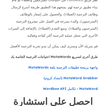
نظر فريق MotaWord في احتياجات المترجمين والعملاء ثم قام
ببناء تطبيق ترجمة لهم. يمنحهم هذا التطبيق طريقة أسرع لإرسال
وظائف الترجمة (العملاء)، والحصول على إشعار بالوظائف
(المترجمون)، والبدء بسرعة في العمل على مشروع الترجمة
(المترجمون والعملاء)، وتتبع التقدم (العملاء)، بالإضافة إلى الميزات
الأخرى التي تجعل عملية الترجمة أكثر كفاءة وفعالية.
قم بتنزيله الآن وسترى كيف يمكن أن تبدو تجربة الترجمة الأفضل.
طرق أخرى لتسريع MotaWords احتياجات الترجمة الخاصة بك
واجهة برمجة تطبيقات الترجمة بلغة MotaWords
MotaWord Grabber (امتداد كروم)
MotaWord - تكامل Wordbee API
احصل على استشارة