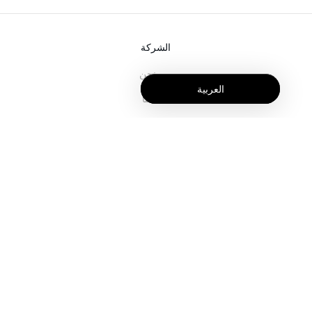
الشركة
من نحن
العربية
خدماتنا
المدونة
الأسئلة الشائعة
فريقنا
الوظائف
المجال القانوني
اتصل بنا
للعملاء