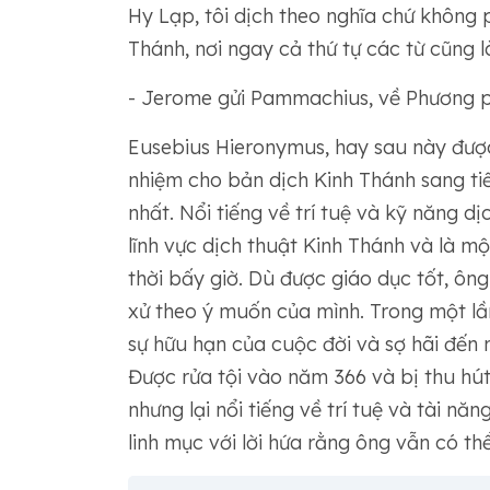
Hy Lạp, tôi dịch theo nghĩa chứ không 
Thánh, nơi ngay cả thứ tự các từ cũng l
- Jerome gửi Pammachius, về Phương p
Eusebius Hieronymus, hay sau này được
nhiệm cho bản dịch Kinh Thánh sang tiế
nhất. Nổi tiếng về trí tuệ và kỹ năng d
lĩnh vực dịch thuật Kinh Thánh và là m
thời bấy giờ. Dù được giáo dục tốt, ôn
xử theo ý muốn của mình. Trong một lầ
sự hữu hạn của cuộc đời và sợ hãi đến m
Được rửa tội vào năm 366 và bị thu hút
nhưng lại nổi tiếng về trí tuệ và tài n
linh mục với lời hứa rằng ông vẫn có thể