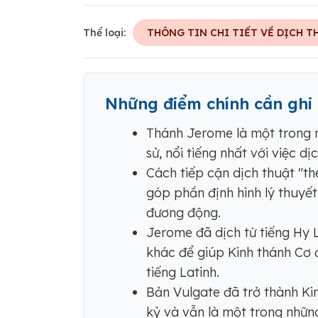
Thể loại:
THÔNG TIN CHI TIẾT VỀ DỊCH T
Những điểm chính cần ghi
Thánh Jerome là một trong n
sử, nổi tiếng nhất với việc d
Cách tiếp cận dịch thuật "t
góp phần định hình lý thuyết
đương động.
Jerome đã dịch từ tiếng Hy 
khác để giúp Kinh thánh Cơ đ
tiếng Latinh.
Bản Vulgate đã trở thành Kin
kỷ và vẫn là một trong nhữn