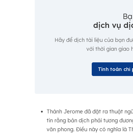
Bạ
dịch vụ dị
Hãy để dịch tài liệu của bạn đ
với thời gian giao
Tính toán chi 
Thánh Jerome đã đặt ra thuật ngữ
tin rằng bản dịch phải tương đươn
văn phong. Điều này có nghĩa là T