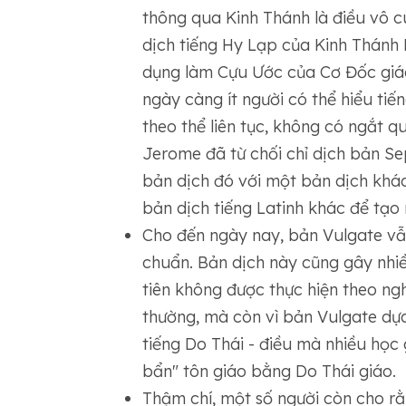
thông qua Kinh Thánh là điều vô cù
dịch tiếng Hy Lạp của Kinh Thánh 
dụng làm Cựu Ước của Cơ Đốc giáo
ngày càng ít người có thể hiểu tiế
theo thể liên tục, không có ngắt 
Jerome đã từ chối chỉ dịch bản Se
bản dịch đó với một bản dịch khác 
bản dịch tiếng Latinh khác để tạo 
Cho đến ngày nay, bản Vulgate vẫn
chuẩn. Bản dịch này cũng gây nhiều
tiên không được thực hiện theo ng
thường, mà còn vì bản Vulgate dựa
tiếng Do Thái - điều mà nhiều học 
bẩn" tôn giáo bằng Do Thái giáo.
Thậm chí, một số người còn cho rằ