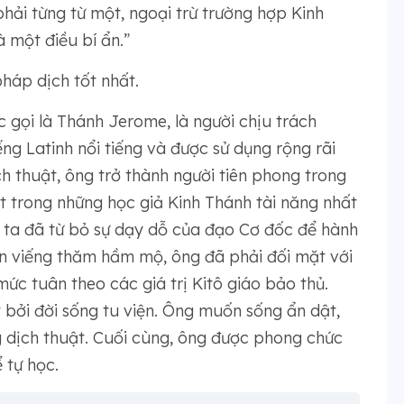
phải từng từ một, ngoại trừ trường hợp Kinh
à một điều bí ẩn.”
háp dịch tốt nhất.
 gọi là Thánh Jerome, là người chịu trách
ng Latinh nổi tiếng và được sử dụng rộng rãi
ịch thuật, ông trở thành người tiên phong trong
ột trong những học giả Kinh Thánh tài năng nhất
g ta đã từ bỏ sự dạy dỗ của đạo Cơ đốc để hành
n viếng thăm hầm mộ, ông đã phải đối mặt với
ức tuân theo các giá trị Kitô giáo bảo thủ.
 bởi đời sống tu viện. Ông muốn sống ẩn dật,
ăng dịch thuật. Cuối cùng, ông được phong chức
 tự học.