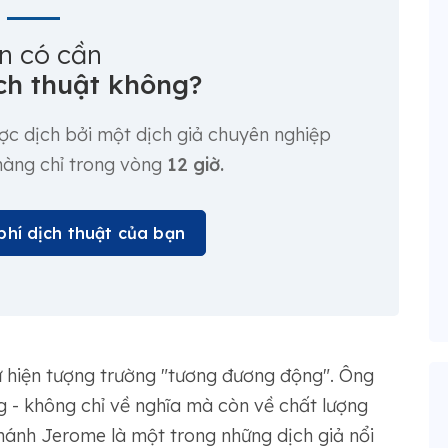
n có cần
ch thuật không?
ược dịch bởi một dịch giả chuyên nghiệp
 hàng chỉ trong vòng
12 giờ.
phí dịch thuật của bạn
 hiện tượng trường "tương đương động". Ông
g - không chỉ về nghĩa mà còn về chất lượng
hánh Jerome là một trong những dịch giả nổi