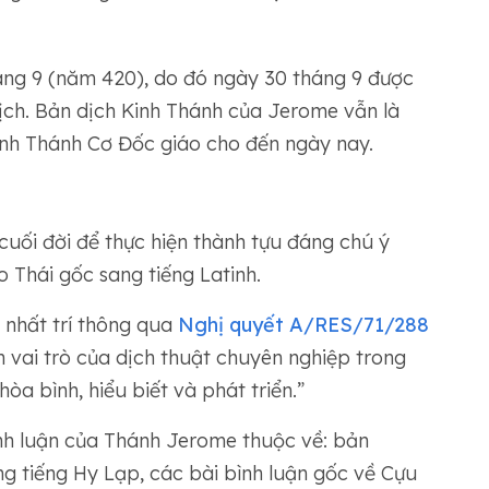
ng 9 (năm 420), do đó ngày 30 tháng 9 được
ch. Bản dịch Kinh Thánh của Jerome vẫn là
Kinh Thánh Cơ Đốc giáo cho đến ngày nay.
ối đời để thực hiện thành tựu đáng chú ý
o Thái gốc sang tiếng Latinh.
nhất trí thông qua
Nghị quyết A/RES/71/288
 vai trò của dịch thuật chuyên nghiệp trong
òa bình, hiểu biết và phát triển.”
nh luận của Thánh Jerome thuộc về: bản
g tiếng Hy Lạp, các bài bình luận gốc về Cựu