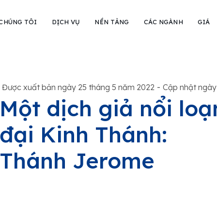
 CHÚNG TÔI
DỊCH VỤ
NỀN TẢNG
CÁC NGÀNH
GIÁ
-
Được xuất bản ngày 25 tháng 5 năm 2022
Cập nhật ngày
Một dịch giả nổi loạ
đại Kinh Thánh:
Thánh Jerome