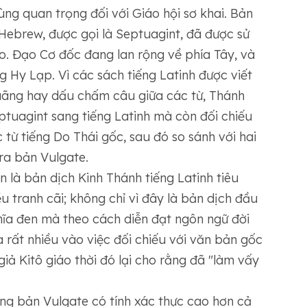
ng quan trọng đối với Giáo hội sơ khai. Bản
Hebrew, được gọi là Septuagint, đã được sử
. Đạo Cơ đốc đang lan rộng về phía Tây, và
ng Hy Lạp. Vì các sách tiếng Latinh được viết
quãng hay dấu chấm câu giữa các từ, Thánh
ptuagint sang tiếng Latinh mà còn đối chiếu
từ tiếng Do Thái gốc, sau đó so sánh với hai
ra bản Vulgate.
 là bản dịch Kinh Thánh tiếng Latinh tiêu
 tranh cãi; không chỉ vì đây là bản dịch đầu
hĩa đen mà theo cách diễn đạt ngôn ngữ đời
 rất nhiều vào việc đối chiếu với văn bản gốc
giả Kitô giáo thời đó lại cho rằng đã "làm vấy
ng bản Vulgate có tính xác thực cao hơn cả