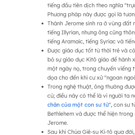
tiếng đầu tiên dịch theo nghĩa "tr
Phương pháp này được gọi là tươ
Thánh Jerome sinh ra ở vùng đất n
tiếng Illyrian, nhưng ông cũng thôn
tiếng Aramaic, tiếng Syriac và tiế
Được giáo dục tốt từ thời trẻ và 
bỏ sự giáo dục Kitô giáo để hành 
một ngày nọ, trong chuyến viếng 
dọa cho đến khi cư xử "ngoan ngo
Trong nghệ thuật, ông thường đượ
cú; điều này có thể là vì người ta 
chân của một con sư tử
", con sư 
Bethlehem và được thể hiện trong 
Jerome.
Sau khi Chúa Giê-su Ki-tô qua đời,