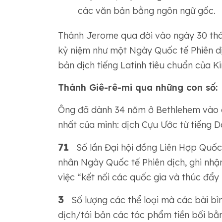
các văn bản bằng ngôn ngữ gốc.
Thánh Jerome qua đời vào ngày 30 thá
kỷ niệm như một Ngày Quốc tế Phiên dị
bản dịch tiếng Latinh tiêu chuẩn của 
Thánh Giê-rê-mi qua những con số:
Ông đã dành 34 năm ở Bethlehem vào cu
nhất của mình: dịch Cựu Ước từ tiếng D
71
Số lần Đại hội đồng Liên Hợp Quốc 
nhân Ngày Quốc tế Phiên dịch, ghi nhận
việc “kết nối các quốc gia và thúc đẩy h
3
Số lượng các thể loại mà các bài bì
dịch/tái bản các tác phẩm tiền bối bằn