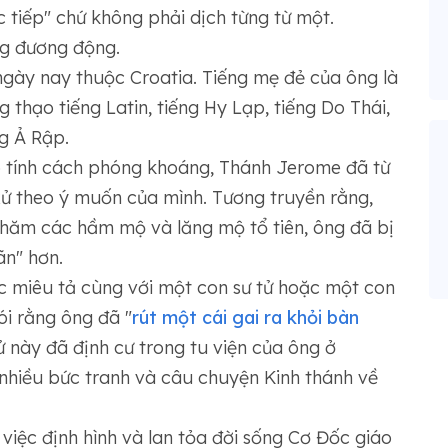
ực tiếp" chứ không phải dịch từng từ một.
ng đương động.
gày nay thuộc Croatia. Tiếng mẹ đẻ của ông là
g thạo tiếng Latin, tiếng Hy Lạp, tiếng Do Thái,
ng Ả Rập.
có tính cách phóng khoáng, Thánh Jerome đã từ
xử theo ý muốn của mình. Tương truyền rằng,
thăm các hầm mộ và lăng mộ tổ tiên, ông đã bị
ãn" hơn.
c miêu tả cùng với một con sư tử hoặc một con
nói rằng ông đã "
rút một cái gai ra khỏi bàn
tử này đã định cư trong tu viện của ông ở
nhiều bức tranh và câu chuyện Kinh thánh về
 việc định hình và lan tỏa đời sống Cơ Đốc giáo