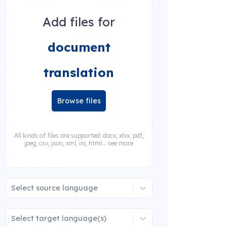
Add files for
document
translation
Browse files
All kinds of files are supported: docx, xlsx, pdf,
jpeg, csv, json, xml, ini, html... see more
Select source language
Select target language(s)