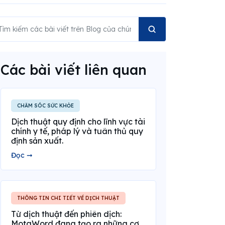
Các bài viết liên quan
CHĂM SÓC SỨC KHỎE
Dịch thuật quy định cho lĩnh vực tài
chính y tế, pháp lý và tuân thủ quy
định sản xuất.
Đọc ➞
THÔNG TIN CHI TIẾT VỀ DỊCH THUẬT
Từ dịch thuật đến phiên dịch:
MotaWord đang tạo ra những cơ