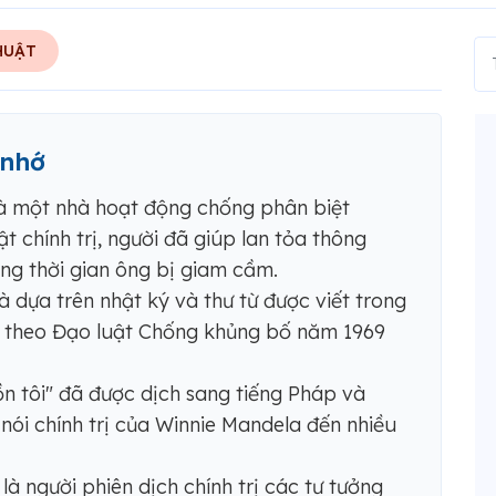
HUẬT
 nhớ
là một nhà hoạt động chống phân biệt
t chính trị, người đã giúp lan tỏa thông
ng thời gian ông bị giam cầm.
 dựa trên nhật ký và thư từ được viết trong
ữ theo Đạo luật Chống khủng bố năm 1969
 tôi" đã được dịch sang tiếng Pháp và
 nói chính trị của Winnie Mandela đến nhiều
là người phiên dịch chính trị các tư tưởng