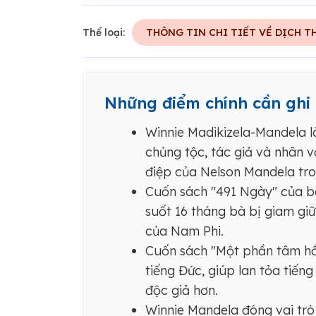
Thể loại:
THÔNG TIN CHI TIẾT VỀ DỊCH T
Những điểm chính cần ghi
Winnie Madikizela-Mandela 
chủng tộc, tác giả và nhân vậ
điệp của Nelson Mandela tro
Cuốn sách "491 Ngày" của bà
suốt 16 tháng bà bị giam gi
của Nam Phi.
Cuốn sách "Một phần tâm hồn
tiếng Đức, giúp lan tỏa tiếng
độc giả hơn.
Winnie Mandela đóng vai trò 