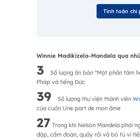
Tính toán chi 
Winnie Madikizela-Mandela qua nhữ
3
Số lượng ấn bản "Một phần tâm hồn
Pháp và tiếng Đức
39
Số lượng thư viện thành viên
Wo
của cuốn Une part de mon âme
27
Trong khi Nelson Mandela phải ngồ
đập, cấm đoán, quấy rối và bỏ tù vì ti