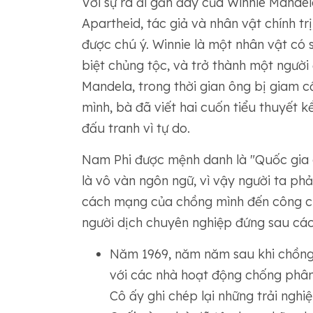
Với sự ra đi gần đây của Winnie Mandel
Apartheid, tác giả và nhân vật chính tr
được chú ý. Winnie là một nhân vật có 
biệt chủng tộc, và trở thành một người
Mandela, trong thời gian ông bị giam c
mình, bà đã viết hai cuốn tiểu thuyết kể
đấu tranh vì tự do.
Nam Phi được mệnh danh là "Quốc gia 
là vô vàn ngôn ngữ, vì vậy người ta phải 
cách mạng của chồng mình đến công chú
người dịch chuyên nghiệp đứng sau các
Năm 1969, năm năm sau khi chồng 
với các nhà hoạt động chống phân
Cô ấy ghi chép lại những trải nghi