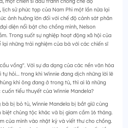
a, một chiến sĩ đấu tranh chống chế độ
ị, lịch sử phức tạp của Nam Phi một lần nữa lại
sức ảnh hưởng lớn đối với chế độ cảnh sát phân
 đại diện nổi bật cho chồng mình, Nelson
ầm. Trong suốt sự nghiệp hoạt động xã hội của
 lại những trải nghiệm của bà với các chiến sĩ
cầu vồng". Với sự đa dạng của các nền văn hóa
tự hỏi... trong khi Winnie đang dịch những lời lẽ
ng khi ông đang ở trong tù, thì ai là những
 cuốn tiểu thuyết của Winnie Mandela?
bà bị bỏ tù, Winnie Mandela bị bắt giữ cùng
 biệt chủng tộc khác và bị giam cầm 16 tháng.
ệm của mình vào nhật ký và viết thư cho chồng.