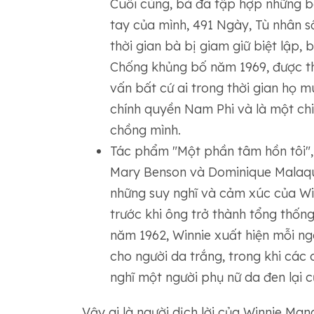
Cuối cùng, bà đã tập hợp những bà
tay của mình, 491 Ngày, Tù nhân s
thời gian bà bị giam giữ biệt lập,
Chống khủng bố năm 1969, được th
vấn bất cứ ai trong thời gian họ m
chính quyền Nam Phi và là một chiế
chồng mình.
Tác phẩm "Một phần tâm hồn tôi",
Mary Benson và Dominique Malaquai
những suy nghĩ và cảm xúc của Wi
trước khi ông trở thành tổng thốn
năm 1962, Winnie xuất hiện mỗi ng
cho người da trắng, trong khi các c
nghĩ một người phụ nữ da đen lại c
Vậy ai là người dịch lời của Winnie Ma