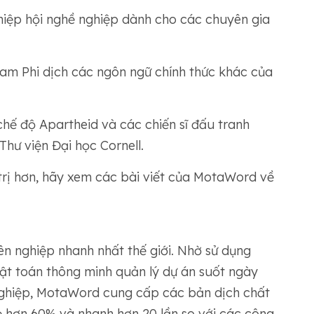
 hiệp hội nghề nghiệp dành cho các chuyên gia
Nam Phi dịch các ngôn ngữ chính thức khác của
chế độ Apartheid và các chiến sĩ đấu tranh
Thư viện Đại học Cornell.
trị hơn, hãy xem các bài viết của MotaWord về
n nghiệp nhanh nhất thế giới. Nhờ sử dụng
ật toán thông minh quản lý dự án suốt ngày
nghiệp, MotaWord cung cấp các bản dịch chất
ẻ hơn 60% và nhanh hơn 20 lần so với các công