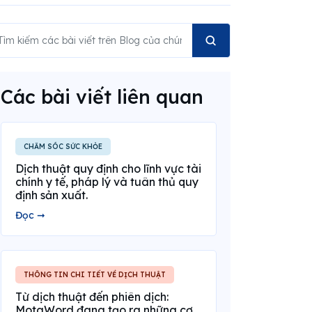
Các bài viết liên quan
CHĂM SÓC SỨC KHỎE
Dịch thuật quy định cho lĩnh vực tài
chính y tế, pháp lý và tuân thủ quy
định sản xuất.
Đọc ➞
THÔNG TIN CHI TIẾT VỀ DỊCH THUẬT
Từ dịch thuật đến phiên dịch:
MotaWord đang tạo ra những cơ