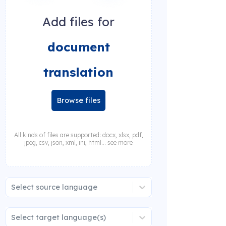
Add files for
document
translation
Browse files
All kinds of files are supported: docx, xlsx, pdf,
jpeg, csv, json, xml, ini, html... see more
Select source language
Select target language(s)