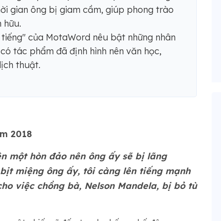
ời gian ông bị giam cầm, giúp phong trào
 hữu.
i tiếng" của MotaWord nêu bật những nhân
 có tác phẩm đã định hình nên văn học,
dịch thuật.
ăm 2018
ên một hòn đảo nên ông ấy sẽ bị lãng
bịt miệng ông ấy, tôi càng lên tiếng mạnh
cho việc chồng bà, Nelson Mandela, bị bỏ tù