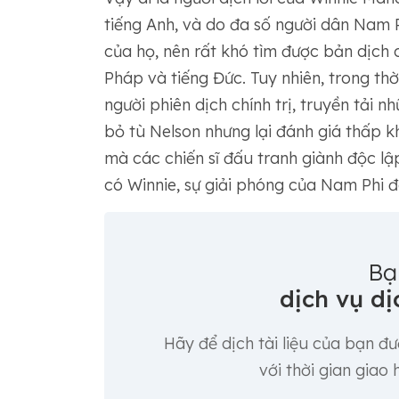
tiếng Anh, và do đa số người dân Nam
của họ, nên rất khó tìm được bản dịch 
Pháp và tiếng Đức. Tuy nhiên, trong thờ
người phiên dịch chính trị, truyền tải 
bỏ tù Nelson nhưng lại đánh giá thấp k
mà các chiến sĩ đấu tranh giành độc l
có Winnie, sự giải phóng của Nam Phi 
Bạ
dịch vụ dị
Hãy để dịch tài liệu của bạn đ
với thời gian giao