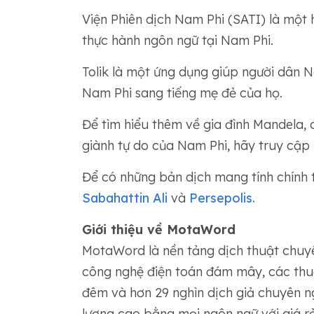
Viện Phiên dịch Nam Phi (SATI) là một
thực hành ngôn ngữ tại Nam Phi.
Tolik là một ứng dụng giúp người dân 
Nam Phi sang tiếng mẹ đẻ của họ.
Để tìm hiểu thêm về gia đình Mandela, 
giành tự do của Nam Phi, hãy truy cập 
Để có những bản dịch mang tính chính 
Sabahattin Ali
và
Persepolis.
Giới thiệu về MotaWord
MotaWord là nền tảng dịch thuật chuyê
công nghệ điện toán đám mây, các thu
đêm và hơn 29 nghìn dịch giả chuyên 
lượng cao bằng mọi ngôn ngữ với giá r