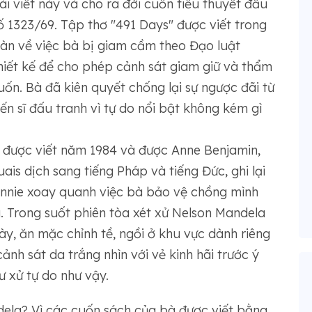
i viết này và cho ra đời cuốn tiểu thuyết đầu
ố 1323/69. Tập thơ "491 Days" được viết trong
 bàn về việc bà bị giam cầm theo Đạo luật
iết kế để cho phép cảnh sát giam giữ và thẩm
uốn. Bà đã kiên quyết chống lại sự ngược đãi từ
n sĩ đấu tranh vì tự do nổi bật không kém gì
 được viết năm 1984 và được Anne Benjamin,
s dịch sang tiếng Pháp và tiếng Đức, ghi lại
nnie xoay quanh việc bà bảo vệ chồng mình
g. Trong suốt phiên tòa xét xử Nelson Mandela
ày, ăn mặc chỉnh tề, ngồi ở khu vực dành riêng
ảnh sát da trắng nhìn với vẻ kinh hãi trước ý
ư xử tự do như vậy.
ndela? Vì các cuốn sách của bà được viết bằng