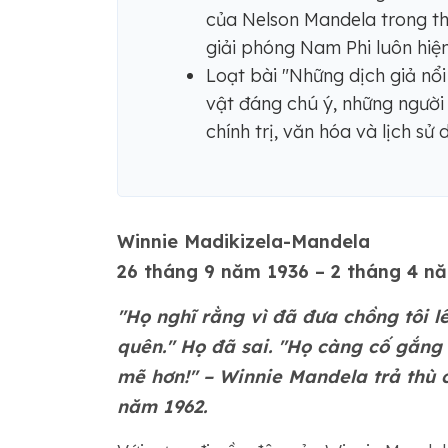
của Nelson Mandela trong th
giải phóng Nam Phi luôn hiện
Loạt bài "Những dịch giả nổ
vật đáng chú ý, những người
chính trị, văn hóa và lịch sử 
Winnie Madikizela-Mandela
26 tháng 9 năm 1936 – 2 tháng 4 n
"Họ nghĩ rằng vì đã đưa chồng tôi l
quên." Họ đã sai. "Họ càng cố gắng 
mẽ hơn!" – Winnie Mandela trả thù 
năm 1962.