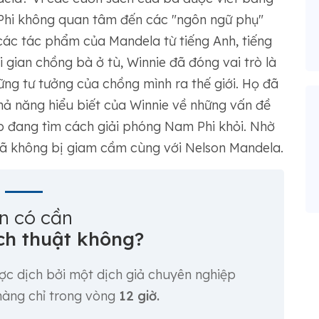
 Phi không quan tâm đến các "ngôn ngữ phụ"
các tác phẩm của Mandela từ tiếng Anh, tiếng
i gian chồng bà ở tù, Winnie đã đóng vai trò là
những tư tưởng của chồng mình ra thế giới. Họ đã
hả năng hiểu biết của Winnie về những vấn đề
ập đang tìm cách giải phóng Nam Phi khỏi. Nhờ
đã không bị giam cầm cùng với Nelson Mandela.
n có cần
ch thuật không?
ược dịch bởi một dịch giả chuyên nghiệp
 hàng chỉ trong vòng
12 giờ.