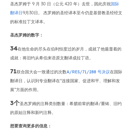
圣杰罗姆于 9 月 30 日（公元 420 年）去世，因此庆祝
国际
翻译日
9月30日。 杰罗姆的圣经译本至今仍是基督教圣经经文
的标准拉丁文译本。
圣杰罗姆的数字：
34
在他生命的尽头在伯利恒度过的岁月，成就了他最显着的
成就：将旧约从希伯来语原文翻译成拉丁语。
71
联合国大会一致通过的次数
A/RES/71/288 号决议
在国际
翻译日，认识到专业翻译在“连接国家、促进和平、理解和发
展”方面的作用。
3个
圣杰罗姆的注释类别数量：希腊前辈的翻译/重铸、旧约
的原始注释和新约注释。
想要查询更多的信息：