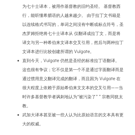
为七十士译本，被用作基督教的旧约圣经。 基督教西
行，能听懂希腊语的人越来越少。 由于拉丁文书籍是
以连续格式书写的，单词之间没有中断或标点符号，圣
杰罗姆拒绝将七十士译本从 仅翻译成拉丁文，而是将
译文与另一种希伯来文译本交叉引用，然后与两种拉丁
文译本进行比较创建所谓的 Vulgate。
直到今天，Vulgate 仍然是圣经的标准拉丁语翻译。
这也很有争议；它不仅是第一个不是通过字面翻译而是
通过惯用意义翻译完成的翻译，而且因为 Vulgate 在
很大程度上依赖于原始希伯来文文本的交叉引用——当
时许多基督教学者讽刺地认为“被污染了” ” 宗教同犹太
教。
武加大译本甚至被一些人认为比原始语言的文本具有更
大的权威。