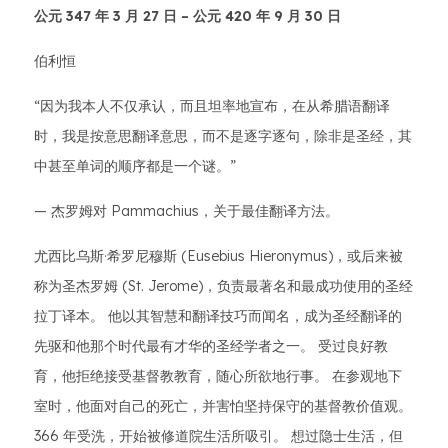
公元 347 年 3 月 27 日 – 公元 420 年 9 月 30 日
伯利恒
“因为我本人不仅承认，而且坦率地宣布，在从希腊语翻译
时，我是按意思翻译意思，而不是逐字逐句，除非是圣经，其
中甚至单词的顺序都是一个谜。”
— 杰罗姆对 Pammachius，关于最佳翻译方法。
尤西比乌斯·希罗尼穆斯 (Eusebius Hieronymus)，或后来被
称为圣杰罗姆 (St. Jerome)，负责最著名和最成功使用的圣经
拉丁译本。 他以其智慧和翻译技巧而闻名，成为圣经翻译的
先驱和他那个时代最有才华的圣经学者之一。 受过良好教
育，他拒绝接受基督教教育，随心所欲地行事。 在参观地下
室时，他面对自己的死亡，并害怕坚持保守的基督教价值观。
366 年受洗，开始被修道院生活所吸引。 想过隐士生活，但