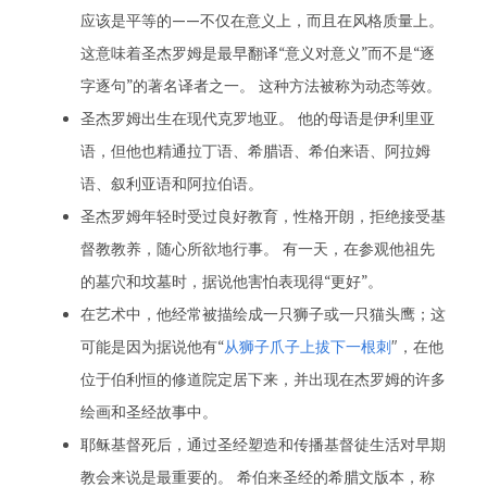
应该是平等的——不仅在意义上，而且在风格质量上。
这意味着圣杰罗姆是最早翻译“意义对意义”而不是“逐
字逐句”的著名译者之一。 这种方法被称为动态等效。
圣杰罗姆出生在现代克罗地亚。 他的母语是伊利里亚
语，但他也精通拉丁语、希腊语、希伯来语、阿拉姆
语、叙利亚语和阿拉伯语。
圣杰罗姆年轻时受过良好教育，性格开朗，拒绝接受基
督教教养，随心所欲地行事。 有一天，在参观他祖先
的墓穴和坟墓时，据说他害怕表现得“更好”。
在艺术中，他经常被描绘成一只狮子或一只猫头鹰；这
可能是因为据说他有“
从狮子爪子上拔下一根刺
"，在他
位于伯利恒的修道院定居下来，并出现在杰罗姆的许多
绘画和圣经故事中。
耶稣基督死后，通过圣经塑造和传播基督徒生活对早期
教会来说是最重要的。 希伯来圣经的希腊文版本，称