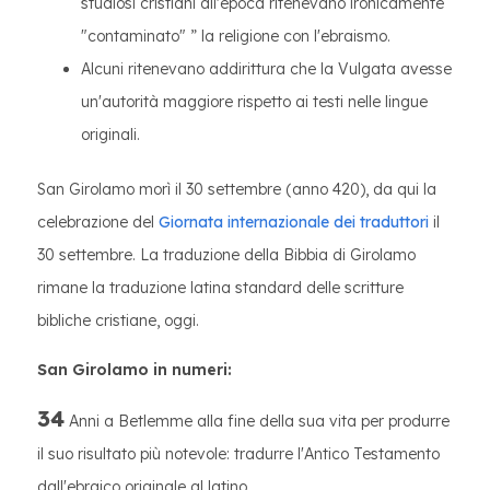
studiosi cristiani all'epoca ritenevano ironicamente
"contaminato" ” la religione con l'ebraismo.
Alcuni ritenevano addirittura che la Vulgata avesse
un'autorità maggiore rispetto ai testi nelle lingue
originali.
San Girolamo morì il 30 settembre (anno 420), da qui la
celebrazione del
Giornata internazionale dei traduttori
il
30 settembre. La traduzione della Bibbia di Girolamo
rimane la traduzione latina standard delle scritture
bibliche cristiane, oggi.
San Girolamo in numeri:
34
Anni a Betlemme alla fine della sua vita per produrre
il suo risultato più notevole: tradurre l'Antico Testamento
dall'ebraico originale al latino.