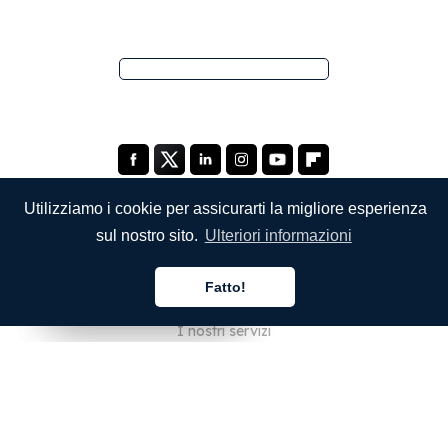
Utilizziamo i cookie per assicurarti la migliore esperienza
sul nostro sito.
Ulteriori informazioni
SOCIETÀ
Fatto!
Chi siamo
Italiano
Italiano
Italiano
I nostri servizi
Blog
Domande frequenti
Il nostro team