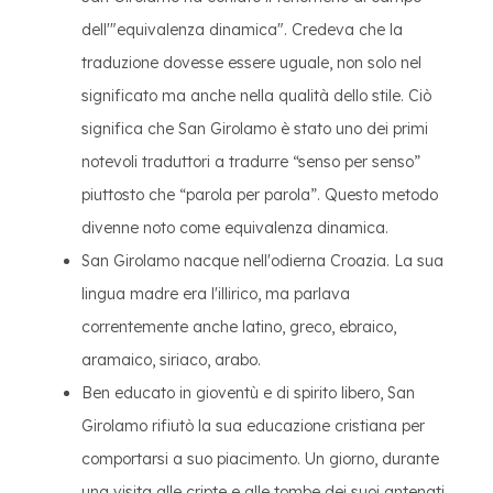
dell'"equivalenza dinamica". Credeva che la
traduzione dovesse essere uguale, non solo nel
significato ma anche nella qualità dello stile. Ciò
significa che San Girolamo è stato uno dei primi
notevoli traduttori a tradurre “senso per senso”
piuttosto che “parola per parola”. Questo metodo
divenne noto come equivalenza dinamica.
San Girolamo nacque nell'odierna Croazia. La sua
lingua madre era l'illirico, ma parlava
correntemente anche latino, greco, ebraico,
aramaico, siriaco, arabo.
Ben educato in gioventù e di spirito libero, San
Girolamo rifiutò la sua educazione cristiana per
comportarsi a suo piacimento. Un giorno, durante
una visita alle cripte e alle tombe dei suoi antenati,