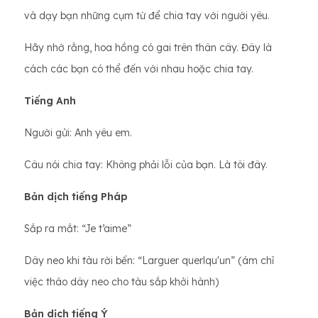
và dạy bạn những cụm từ để chia tay với người yêu.
Hãy nhớ rằng, hoa hồng có gai trên thân cây. Đây là
cách các bạn có thể đến với nhau hoặc chia tay.
Tiếng Anh
Người gửi: Anh yêu em.
Câu nói chia tay: Không phải lỗi của bạn. Là tôi đây.
Bản dịch tiếng Pháp
Sắp ra mắt: “Je t’aime”
Dây neo khi tàu rời bến: “Larguer querlqu'un” (ám chỉ
việc tháo dây neo cho tàu sắp khởi hành)
Bản dịch tiếng Ý