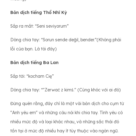
Bản dịch tiếng Thổ Nhĩ Kỳ
Sắp ra mắt: “Seni seviyorum”
Dòng chia tay: “Sorun sende değil, bender.”(Không phải
lỗi của bạn. Là tôi đây)
Bản dịch tiếng Ba Lan
Sắp tới: “kocham Cię”
Dòng chia tay: “"Zerwać z kimś." (Cùng khóc với ai đó)
Đừng quên rằng, đây chỉ là một vài bản dịch cho cụm từ
"Anh yêu em" và những câu nói khi chia tay. Tình yêu có
nhiều mức độ và loại khác nhau, và những sắc thái đó
tồn tại ở mức độ nhiều hay ít tùy thuộc vào ngôn ngữ.