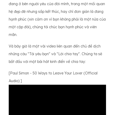
đang ở bên người yêu của đời mình, trong một mối quan
hệ đẹp đẽ nhưng sắp kết thúc, hay chỉ đơn giản là đang
hạnh phúc (xin cảm ơn vì bạn không phải là một nửa của
một cặp đôi), chúng tôi chúc bạn hạnh phúc và viên
mãn.
Và bây giờ là một vài video liên quan đến chủ đề dịch
những câu "Tôi yêu bạn" và "Lời chia tay". Chúng ta sẽ
bắt đầu với một bài hát kinh điển về chia tay:
[Paul Simon - 50 Ways to Leave Your Lover (Official
Audio) ]