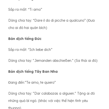
Sắp ra mắt: “Ti amo”
Dòng chia tay: “Dare il do di picche a qualcuno” (Đưa
cho ai đó hai quân bích)
Bản dịch tiếng Đức
Sắp ra mắt: “Ich liebe dich”
Dòng chia tay: "Jemanden abschießen." (Sa thải ai đó)
Bản dịch tiếng Tây Ban Nha
Đang đến:”Te amo, te quiero”
Dòng chia tay: "Dar calabazas a alguien." Tặng ai đó
những quả bí ngô. (khác với việc thể hiện tình yêu
thương)