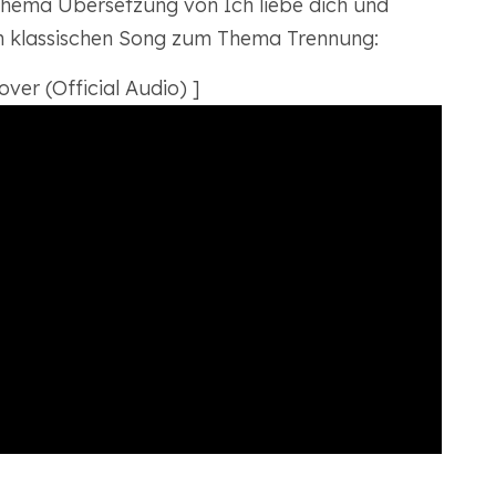
Thema Übersetzung von Ich liebe dich und
em klassischen Song zum Thema Trennung:
ver (Official Audio) ]