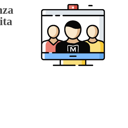
nza
ita