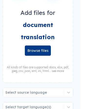
Add files for
document
translation
Browse files
All kinds of files are supported: docx, xlsx, pdf,
jpeg, csv, json, xml, ini, html... see more
Select source language
Select target language(s)