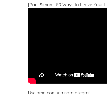
[Paul Simon - 50 Ways to Leave Your Lo
Usciamo con una nota allegra!