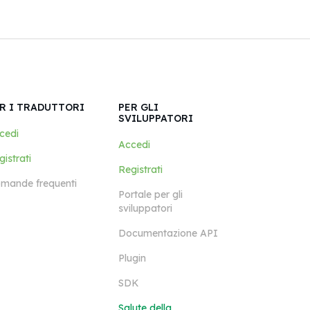
R I TRADUTTORI
PER GLI
SVILUPPATORI
cedi
Accedi
istrati
Registrati
mande frequenti
Portale per gli
sviluppatori
Documentazione API
Plugin
SDK
Salute della