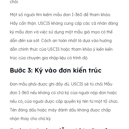
chối.
Một số người tìm kiếm mẫu đơn I-360 để tham khảo.
Hãy cẩn thận. USCIS không cung cấp các cá nhân đăng
ký mẫu đơn và việc sử dụng một mẫu giả mạo có thể
dẫn đến sai sót. Cách an toàn nhất là dựa vào hướng
dẫn chính thức của USCIS hoặc tham khảo ý kiến ​​kiến ​​
trúc của chuyên gia nhập liệu có trình độ.
Bước 3: Ký vào đơn kiến ​​trúc
Đơn mẫu phải được ghi đầy đủ. USCIS sẽ từ chối Mẫu
đơn I-360 nếu không có chữ ký của người nộp đơn hoặc
nếu có, của người được cấp quyền ký tên từ một tổ chức.
Tên đóng dấu hoặc máy đánh dấu không được chấp
nhận thay cho chữ ký.