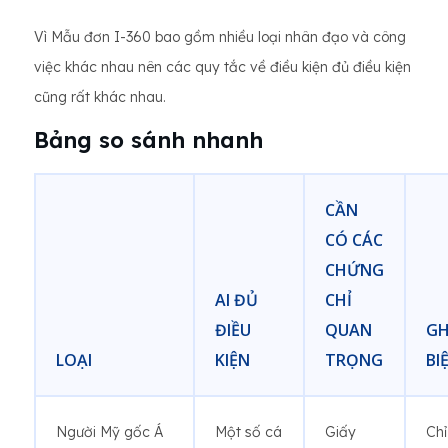
Vì Mẫu đơn I-360 bao gồm nhiều loại nhân đạo và công
việc khác nhau nên các quy tắc về điều kiện đủ điều kiện
cũng rất khác nhau.
Bảng so sánh nhanh
CẦN
CÓ CÁC
CHỨNG
AI ĐỦ
CHỈ
ĐIỀU
QUAN
GH
LOẠI
KIỆN
TRỌNG
BI
Người Mỹ gốc Á
Một số cá
Giấy
Chỉ