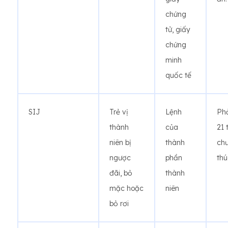
chứng
tử, giấy
chứng
minh
quốc tế
SIJ
Trẻ vị
Lệnh
Phả
thành
của
21 
niên bị
thành
chư
ngược
phần
thú
đãi, bỏ
thành
mặc hoặc
niên
bỏ rơi