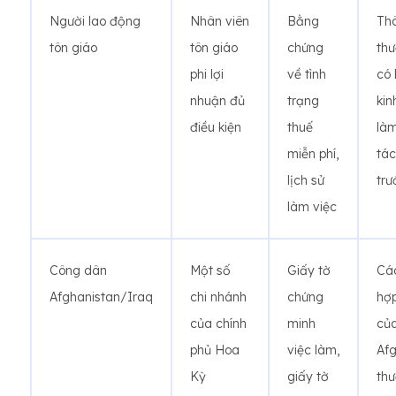
Người lao động
Nhân viên
Bằng
Th
tôn giáo
tôn giáo
chứng
th
phi lợi
về tình
có
nhuận đủ
trạng
kin
điều kiện
thuế
là
miễn phí,
tác
lịch sử
trư
làm việc
Công dân
Một số
Giấy tờ
Cá
Afghanistan/Iraq
chi nhánh
chứng
hợ
của chính
minh
củ
phủ Hoa
việc làm,
Afg
Kỳ
giấy tờ
th