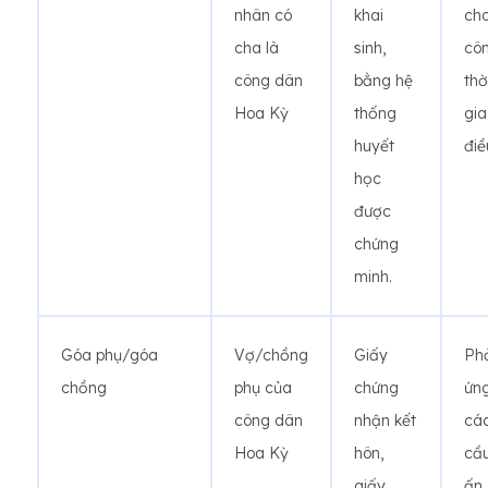
nhân có
khai
ch
cha là
sinh,
cô
công dân
bằng hệ
thờ
Hoa Kỳ
thống
gia
huyết
điề
học
được
chứng
minh.
Góa phụ/góa
Vợ/chồng
Giấy
Ph
chồng
phụ của
chứng
ứng
công dân
nhận kết
cá
Hoa Kỳ
hôn,
cầ
giấy
ấn.