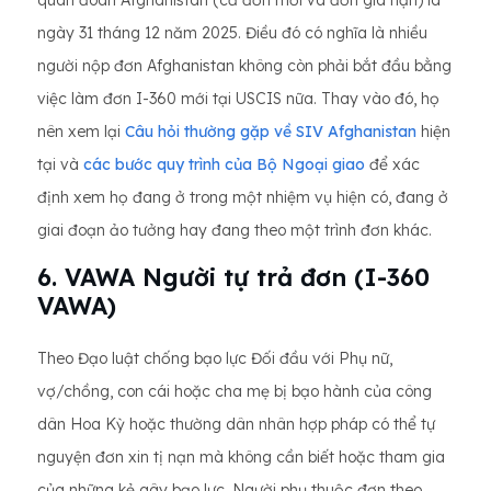
quân đoàn Afghanistan (cả đơn mới và đơn gia hạn) là
ngày 31 tháng 12 năm 2025. Điều đó có nghĩa là nhiều
người nộp đơn Afghanistan không còn phải bắt đầu bằng
việc làm đơn I-360 mới tại USCIS nữa. Thay vào đó, họ
nên xem lại
Câu hỏi thường gặp về SIV Afghanistan
hiện
tại và
các bước quy trình của Bộ Ngoại giao
để xác
định xem họ đang ở trong một nhiệm vụ hiện có, đang ở
giai đoạn ảo tưởng hay đang theo một trình đơn khác.
6. VAWA Người tự trả đơn (I-360
VAWA)
Theo Đạo luật chống bạo lực Đối đầu với Phụ nữ,
vợ/chồng, con cái hoặc cha mẹ bị bạo hành của công
dân Hoa Kỳ hoặc thường dân nhân hợp pháp có thể tự
nguyện đơn xin tị nạn mà không cần biết hoặc tham gia
của những kẻ gây bạo lực. Người phụ thuộc đơn theo