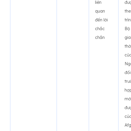
liên
đượ
quan
the
đến lời
trì
chắc
Bộ
chắn
gia
thờ
củ
Ngo
đối
trư
hợ
mớ
đư
củ
Afg