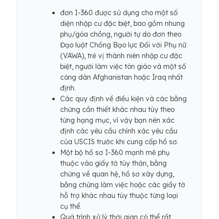
đơn I-360 được sử dụng cho một số
diện nhập cư đặc biệt, bao gồm nhung
phụ/góa chồng, người tự do đơn theo
Đạo luật Chống Bạo lực Đối với Phụ nữ
(VAWA), trẻ vị thành niên nhập cư đặc
biệt, người làm việc tôn giáo và một số
công dân Afghanistan hoặc Iraq nhất
định.
Các quy định về điều kiện và các bằng
chứng cần thiết khác nhau tùy theo
từng hạng mục, vì vậy bạn nên xác
định các yêu cầu chính xác yêu cầu
của USCIS trước khi cung cấp hồ sơ.
Một bộ hồ sơ I-360 mạnh mẽ phụ
thuộc vào giấy tờ tùy thân, bằng
chứng về quan hệ, hồ sơ xây dựng,
bằng chứng làm việc hoặc các giấy tờ
hỗ trợ khác nhau tùy thuộc từng loại
cụ thể.
Quá trình xử lý thời gian có thể rất