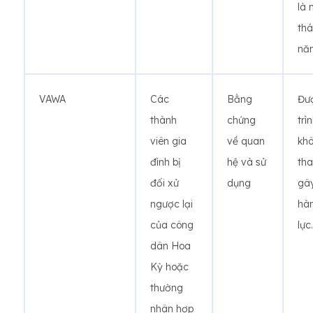
là 
thá
nă
VAWA
Các
Bằng
Đư
thành
chứng
trì
viên gia
về quan
kh
đình bị
hệ và sử
th
đối xử
dụng
gây
ngược lại
hàn
của công
lực.
dân Hoa
Kỳ hoặc
thường
nhân hợp