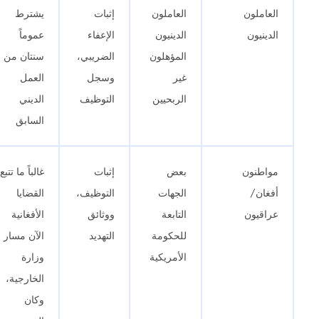
العاملون
العاملون
إثبات
يشترط
الدينيون
الدينيون
الإعفاء
عموماً
المؤهلون
الضريبي،
سنتان من
غير
وسجل
العمل
الربحيين
التوظيف
الديني
السابق
مواطنون
بعض
إثبات
غالباً ما تتبع
أفغان/
الجهات
التوظيف،
القضايا
عراقيون
التابعة
ووثائق
الأفغانية
للحكومة
التهديد
الآن مسار
الأمريكية
وزارة
الخارجية،
وكان