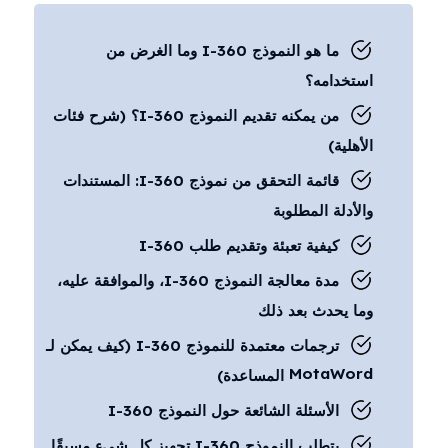
ما هو النموذج I-360 وما الغرض من
استخدامه؟
من يمكنه تقديم النموذج I-360؟ (شرح فئات
الأهلية)
قائمة التحقق من نموذج I-360: المستندات
والأدلة المطلوبة
كيفية تعبئة وتقديم طلب I-360
مدة معالجة النموذج I-360، والموافقة عليه،
وما يحدث بعد ذلك
ترجمات معتمدة للنموذج I-360 (كيف يمكن لـ
MotaWord المساعدة)
الأسئلة الشائعة حول النموذج I-360
يتطلب النموذج I-360 تجهيز كل شيء مسبقًا