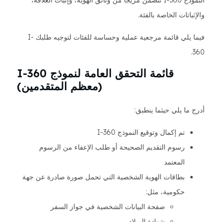
النموذج I-360 تتضمن مزيجًا من وثائق الهوية، وإثبات العلاقة،
والإثباتات الخاصة بالفئة.
فيما يلي قائمة مرجعية عملية وحساسة للفئات لتوجيه طلبك I-
360.
قائمة التحقق العامة لنموذج I-360
(معظم المتقدمين)
أدرج ما يلي حيثما ينطبق:
تم إكمال وتوقيع النموذج I-360
رسوم التقديم الصحيحة أو طلب الإعفاء من الرسوم
المعتمد
بطاقات الهوية الشخصية التي تحمل صورة صادرة عن جهة
حكومية، مثل:
صفحة البيانات الشخصية في جواز السفر
شهادة الميلاد