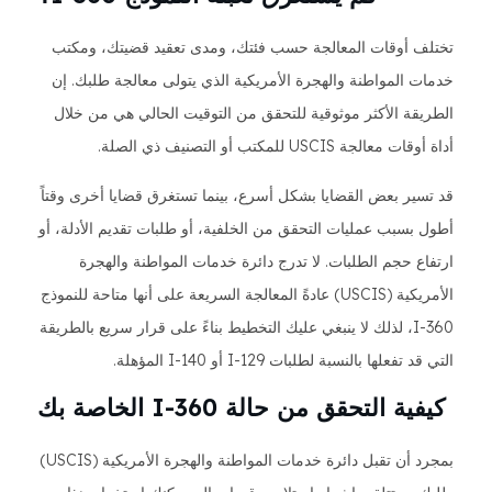
تختلف أوقات المعالجة حسب فئتك، ومدى تعقيد قضيتك، ومكتب
خدمات المواطنة والهجرة الأمريكية الذي يتولى معالجة طلبك. إن
الطريقة الأكثر موثوقية للتحقق من التوقيت الحالي هي من خلال
أداة أوقات معالجة USCIS للمكتب أو التصنيف ذي الصلة.
قد تسير بعض القضايا بشكل أسرع، بينما تستغرق قضايا أخرى وقتاً
أطول بسبب عمليات التحقق من الخلفية، أو طلبات تقديم الأدلة، أو
ارتفاع حجم الطلبات. لا تدرج دائرة خدمات المواطنة والهجرة
الأمريكية (USCIS) عادةً المعالجة السريعة على أنها متاحة للنموذج
I-360، لذلك لا ينبغي عليك التخطيط بناءً على قرار سريع بالطريقة
التي قد تفعلها بالنسبة لطلبات I-129 أو I-140 المؤهلة.
كيفية التحقق من حالة I-360 الخاصة بك
بمجرد أن تقبل دائرة خدمات المواطنة والهجرة الأمريكية (USCIS)