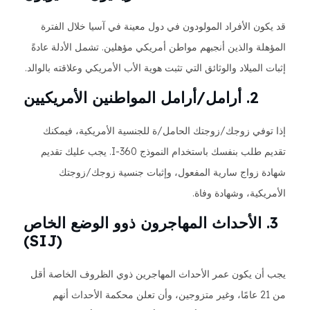
قد يكون الأفراد المولودون في دول معينة في آسيا خلال الفترة
المؤهلة والذين أنجبهم مواطن أمريكي مؤهلين. تشمل الأدلة عادةً
إثبات الميلاد والوثائق التي تثبت هوية الأب الأمريكي وعلاقته بالوالد.
2. أرامل/أرامل المواطنين الأمريكيين
إذا توفي زوجك/زوجتك الحامل/ة للجنسية الأمريكية، فيمكنك
تقديم طلب بنفسك باستخدام النموذج I-360. يجب عليك تقديم
شهادة زواج سارية المفعول، وإثبات جنسية زوجك/زوجتك
الأمريكية، وشهادة وفاة.
3. الأحداث المهاجرون ذوو الوضع الخاص
(SIJ)
يجب أن يكون عمر الأحداث المهاجرين ذوي الظروف الخاصة أقل
من 21 عامًا، وغير متزوجين، وأن تعلن محكمة الأحداث أنهم