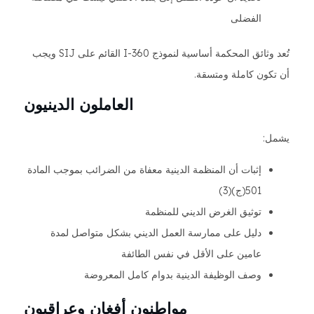
الفضلى
تُعد وثائق المحكمة أساسية لنموذج I-360 القائم على SIJ ويجب
أن تكون كاملة ومتسقة.
العاملون الدينيون
يشمل:
إثبات أن المنظمة الدينية معفاة من الضرائب بموجب المادة
501(ج)(3)
توثيق الغرض الديني للمنظمة
دليل على ممارسة العمل الديني بشكل متواصل لمدة
عامين على الأقل في نفس الطائفة
وصف الوظيفة الدينية بدوام كامل المعروضة
مواطنون أفغان وعراقيون