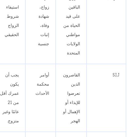
الباقين
زواج،
استيفاء
على قيد
شهادة
شروط
الحياة من
وفاة،
الزواج
مواطني
إثبات
الحقيقي
الولايات
جنسية
المتحدة
SIJ
القاصرون
أوامر
يجب أن
الذين
محكمة
يكون
تعرضوا
الأحداث
عمرك أقل
للإيذاء أو
من 21
الإهمال أو
عامًا وغير
الهجر
متزوج.