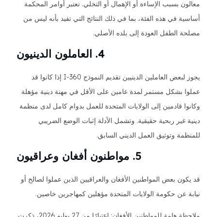
معالون بسبب الإساءة أو الإهمال أو التخلي. تعتبر أوامر المحكمة
أساسية في هذه الفئة، بما في ذلك النتائج التي تفيد بأنه ليس من
مصلحة الطفل العودة إلى بلده الأصلي.
4. العاملون الدينيون
يجوز لبعض العاملين الدينيين تقديم النموذج I-360 إذا كانوا قد
عملوا بشكل مستمر لمدة عامين على الأقل في مهنة دينية مؤهلة
وكانوا قادمين إلى الولايات المتحدة للعمل بدوام كامل لدى منظمة
دينية غير ربحية حقيقية. وتشمل الأدلة إثبات الوضع الضريبي
للمنظمة وتوثيق العمل الديني السابق.
5. مواطنون أفغان وعراقيون
قد يكون بعض المواطنين الأفغان والعراقيين الذين عملوا لصالح أو
نيابة عن حكومة الولايات المتحدة مؤهلين كمهاجرين خاصين.
ملاحظة هامة للمواطنين الأفغان: اعتبارًا من 27 يوليو 2026، ذكرت