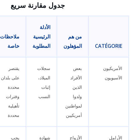
جدول مقارنة سريع
الأدلة
من هم
الرئيسية
ملاحظات
CATÉGORIE
المؤهلون
المطلوبة
خاصة
الأمريكيون
بعض
سجلات
يقتصر
الآسيويون
الأفراد
الميلاد،
على بلدان
الذين
إثبات
محددة
ولدوا
النسب
وفترات
لمواطنين
تأهيلية
أمريكيين
محددة
الأرامل
الأزواج
شهادة
يجب