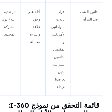
قانون العنف
أفراد
أدلة على
تم تقديم
ضد المرأة
عائلات
وجود
البلاغ دون
المواطنين
علاقة
مشاركة
الأمريكيين
وإساءة
المعتدي
أو
معاملة
المقيمين
الدائمين
الشرعيين
الذين
تعرضوا
للإيذاء
قائمة التحقق من نموذج I-360: