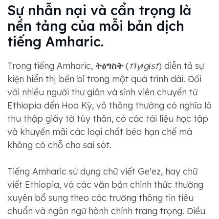
Sự nhẫn nại và cẩn trọng là
nền tảng của mỗi bản dịch
tiếng Amharic.
Trong tiếng Amharic,
ትዕግስት
(
t'ɨyɨgɨst
) diễn tả sự
kiện hiển thị bền bỉ trong một quá trình dài. Đối
với nhiều người thư giãn và sinh viên chuyển từ
Ethiopia đến Hoa Kỳ, võ thông thường có nghĩa là
thu thập giấy tờ tùy thân, có các tài liệu học tập
và khuyến mãi các loại chất béo hạn chế mà
không có chỗ cho sai sót.
Tiếng Amharic sử dụng chữ viết Ge'ez, hay chữ
viết Ethiopia, và các văn bản chính thức thường
xuyên bổ sung theo các trường thông tin tiêu
chuẩn và ngôn ngữ hành chính trang trọng. Điều