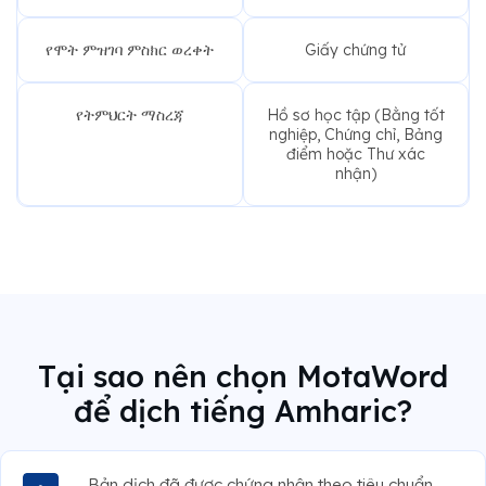
የሞት ምዝገባ ምስክር ወረቀት
Giấy chứng tử
የትምህርት ማስረጃ
Hồ sơ học tập (Bằng tốt
nghiệp, Chứng chỉ, Bảng
điểm hoặc Thư xác
nhận)
Tại sao nên chọn MotaWord
để dịch tiếng Amharic?
Bản dịch đã được chứng nhận theo tiêu chuẩn