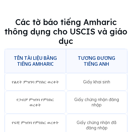
Các tờ báo tiếng Amharic
thông dụng cho USCIS và giáo
dục
TÊN TÀI LIỆU BẰNG
TƯƠNG ĐƯƠNG
TIẾNG AMHARIC
TIẾNG ANH
የልደት ምዝገባ ምስክር ወረቀት
Giấy khai sinh
የጋብቻ ምዝገባ የምስክር
Giấy chứng nhận đăng
ወረቀት
nhập
የፍቺ ምዝገባ የምስክር ወረቀት
Giấy chứng nhận đã
đăng nhập