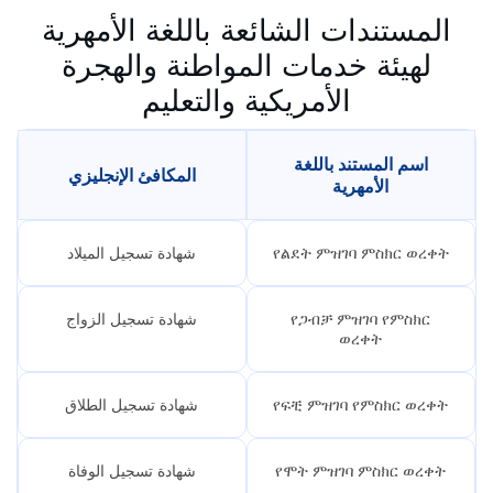
المستندات الشائعة باللغة الأمهرية
لهيئة خدمات المواطنة والهجرة
الأمريكية والتعليم
اسم المستند باللغة
المكافئ الإنجليزي
الأمهرية
የልደት ምዝገባ ምስክር ወረቀት
شهادة تسجيل الميلاد
የጋብቻ ምዝገባ የምስክር
شهادة تسجيل الزواج
ወረቀት
የፍቺ ምዝገባ የምስክር ወረቀት
شهادة تسجيل الطلاق
የሞት ምዝገባ ምስክር ወረቀት
شهادة تسجيل الوفاة