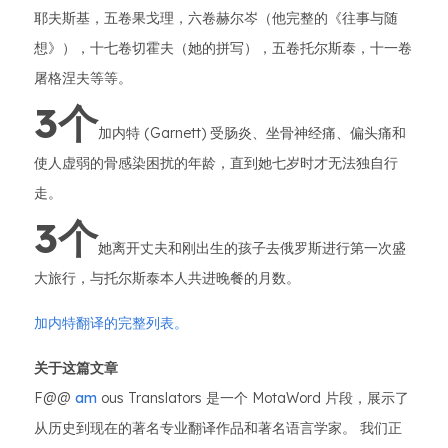
耶夫斯基，五卷果戈理，六卷赫尔岑（他完整的《往事与随
想》），十七卷切霍夫（她的拼写），五卷托尔斯泰，十一卷
屠格涅夫等等。
3个
加内特 (Garnett) 受肠炎、坐骨神经痛、偏头痛和
使人虚弱的骨感染困扰的年龄，直到她七岁时才无法独自行
走。
3个
她离开丈夫和刚出生的孩子去俄罗斯进行第一次盛
大旅行，与托尔斯泰本人共进晚餐的月数。
加内特翻译的完整列表。
关于这篇文章
F@@
am
ous Translators 是一个 MotaWord 片段，展示了
从历史到现在的著名专业翻译作品和著名语言学家。 我们正