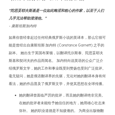
“陀思妥耶夫斯基是一位如此晦涩和粗心的作家，以至于人们
几乎无法帮助澄清他。”
- 康斯坦斯加内特
如果你曾经拿起过任何经典俄罗斯小说的英译本，那么它很可
能是曾经出自康斯坦斯·加内特 (Constance Garnett) 之手的
副本。 她出生于英国布莱顿，以翻译托尔斯泰、陀思妥耶夫
斯基和契诃夫的作品而闻名。 加内特向说英语的公众广泛介
绍俄罗斯文学，她的工作和事业既受到赞扬也受到广泛批评。
毫无疑问，她是俄语翻译界的先驱，无论对她的翻译本身有何
看法，她的作品普及了俄罗斯文学，并使其思想在全球传播。
她的翻译曾面临严厉的批评，而且她的翻译绝非完美。
在她的批评者未能给予她信任的地方，她用雄心壮志来
弥补。 她的职业道德是不知疲倦的。 为商业出版物翻