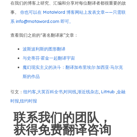
在我们的博客上研究、汇编和分享对每位翻译者都很重要的故
事。
你也可以在 MotaWord 博客网站上发表文章——只需联
系 info@motaword.com 即可。
查看我们之前的“著名翻译家”文章：
波斯波利斯的图形翻译
与史蒂芬·霍金一起翻译宇宙
魔幻现实主义的决斗：翻译加布里埃尔·加西亚·马尔克
斯的作品
引文：
纽约客
,
大英百科全书
,
时间线
,
渐近线杂志
,
LitHub
,
金融
时报
,
纽约时报
联系我们的团队，
获得免费翻译咨询