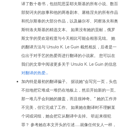
译了数十卷书，包括陀思妥耶夫斯基的所有小说、数百
部契诃夫的故事和他的两卷剧本、屠格涅夫的所有作品
和托尔斯泰的大部分作品，以及赫尔岑、冈察洛夫和奥
斯特洛夫斯基的精选文本。 如果没有她的贡献，俄罗
斯文学的受欢迎程度与今天相比可能会相形见绌。 她
的翻译方法与 Ursula K. Le Guin 截然相反，后者是一
位出于对手艺的热爱而进行翻译的小说家。 您可以在
我们的文章中阅读更多关于 Ursula K. Le Guin 的信息
对翻译的热爱...
加内特是最初的翻译骗子。 据说她“会写完一页，头也
不抬地把它堆成一堆扔在地板上，然后开始新的一页。
那一堆几乎会到她的膝盖，而且很神奇。” 她的工作并
不完美，但它完成了工作。 如果她在翻译时不理解某
个词或词组，她会把它从翻译中去掉。 听起来很犯
罪？ 参考她在本文开头的引述……就像任何女人一样，