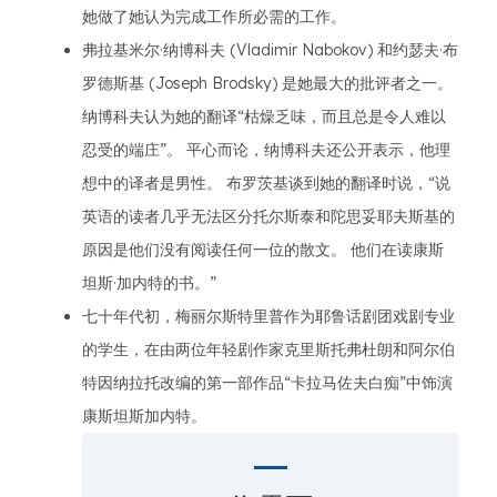
她做了她认为完成工作所必需的工作。
弗拉基米尔·纳博科夫 (Vladimir Nabokov) 和约瑟夫·布
罗德斯基 (Joseph Brodsky) 是她最大的批评者之一。
纳博科夫认为她的翻译“枯燥乏味，而且总是令人难以
忍受的端庄”。 平心而论，纳博科夫还公开表示，他理
想中的译者是男性。 布罗茨基谈到她的翻译时说，“说
英语的读者几乎无法区分托尔斯泰和陀思妥耶夫斯基的
原因是他们没有阅读任何一位的散文。 他们在读康斯
坦斯·加内特的书。”
七十年代初，梅丽尔斯特里普作为耶鲁话剧团戏剧专业
的学生，在由两位年轻剧作家克里斯托弗杜朗和阿尔伯
特因纳拉托改编的第一部作品“卡拉马佐夫白痴”中饰演
康斯坦斯加内特。