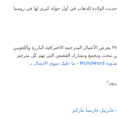
حديث الولادة للذهاب في أول جولة كبرى لها في روسيا
Translators هو جزء من MotaWord يعرض الأعمال المترجمة الاحترافية البارزة واللغويين
نحن نبحث ونجمع ونشارك القصص التي تهم كل مترجم
يمكنك أيضًا النشر هنا على موقع مدونة MotaWord - ما عليك سوى الاتصال بـ
رون":
 جابرييل جارسيا ماركيز