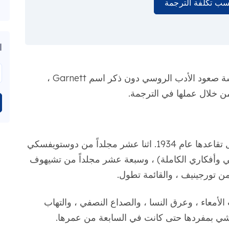
ب تكلفة الترجمة
ا
بغض النظر عن أساليبها ، من المستحيل مناقشة صعود الأدب الروسي دون ذكر اسم Garnett ،
ن خلال عملها في الترجمة.
عدد مجلدات المؤلفات التي ترجمتها قبل تقاعدها عام 1934. اثنا عشر مجلداً من دوستويفسكي
وأفكاري الكاملة) ، وسبعة عشر مجلداً من تشيهوف
ن تورجينيف ، والقائمة تطول.
الأمعاء ، وعرق النسا ، والصداع النصفي ، والتهاب
مشي بمفردها حتى كانت في السابعة من عمرها.