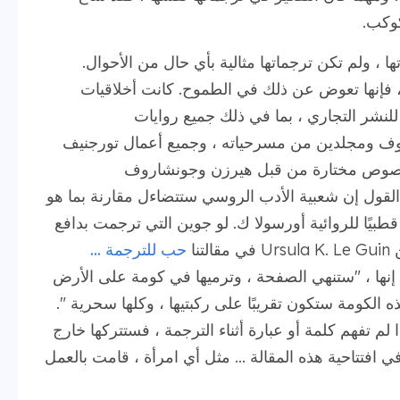
كوكب.
 ، ولم تكن ترجماتها مثالية بأي حال من الأحوال.
 فإنها تعوض عن ذلك في الطموح. كانت أخلاقيات
لنشر التجاري ، بما في ذلك جميع روايات
ومجلدين من مسرحياته ، وجميع أعمال تورجنيف
 نصوص مختارة من قبل هيرزن وجونشاروف
قول إن شعبية الأدب الروسي ستتضاءل مقارنة بما هو
قطبيًا للروائية أورسولا ك. لو جوين التي ترجمت بدافع
نا
حب للترجمة ...
 إنها ، "ستنهي الصفحة ، وترميها في كومة على الأرض
 الكومة ستكون تقريبًا على ركبتيها ، وكلها سحرية ".
ذا لم تفهم كلمة أو عبارة أثناء الترجمة ، فستتركها خارج
ي افتتاحية هذه المقالة ... مثل أي امرأة ، قامت بالعمل