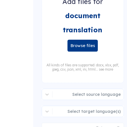
Add files for
document
translation
Browse files
All kinds of files are supported: docx, xlsx, pdf,
jpeg, csv, json, xml, ini, html... see more
Select source language
Select target language(s)