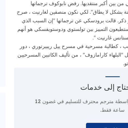
من بين أكبر منتقديها. رفض نابوكوف ترجماتها
ينة بشكل لا يطاق". لكي نكون منصفين لغارنيت ، صرح
هو ذكر. قالت برودسكي عن ترجماتها "إن السبب الذي
د يستطيعون التمييز بين تولستوي ودوستويفسكي هو أنهم
نستانس غارنيت ".
يب ، كطالبة مسرحية في مسرح ييل ريبيرتوري ، دور
البلهاء كارامازوف" ، من تأليف الكاتبين المسرحيين
و.
تاج إلى
خدمات
واسطة مترجم محترف
للتسليم في غضون 12
ساعة فقط.