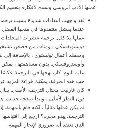
عملها الأدب الروسي وسمح لأفكاره بتعميم ال
لقد واجهت انتقادات شديدة بسبب ترجماتها
عندما يفشل منتقدوها في منحها الفضل ،
عملها بلا كلل. ترجمة عشرات المجلدات ل
دوستويفسكي ، ومئات من قصص تشيخوف 
ومعظم أعمال تولستوي ، بالإضافة إلى
وأوستروفسكي. بدون مساهمتها ، يمكن ال
عليه اليوم. كان نهجها في الترجمة عكسًا 
حب هذه الحرفة. يمكنك قراءة المزيد عن Ursula K. Le Guin في مقالت
كان غارنيت محتال الترجمة الأصلي. يقال
دون النظر لأعلى ، وتبدأ صفحة جديدة. هذه
لم يكن عملها مثالياً ، لكنه قام بالمهمة. إ
الترجمة. يبدو مجرم؟ ارجع إلى اقتباسها ف
الذي تعتقد أنه ضروري لإنجاز المهمة.