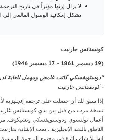
لا يزال إرثها مؤثراً في تاريخ الترجم
يشكل إمكانية الوصول العالمي إلى ا
كونستانس جارنيت
(19 ديسمبر 1861 - 17 ديسمبر 1946)
"دوستويفسكي كاتب غامض ومهمل للغاية لدرجة
- كونستانس جارنيت
إذا سبق لك أن حصلت على ترجمة إنجليزية لأي
نسخة مرت من قبل بين يدي كونستانس غارنيت.
أعمال تولستوي ودوستويفسكي وتشيكوف. من خ
الناطق باللغة الإنجليزية ، تمت الإشادة بغارني
إنها بلا شك رائدة في مجتمع الترجمة الروسية ،