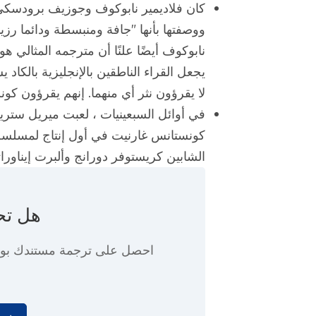
كان فلاديمير نابوكوف وجوزيف برودسكي 
ووصفتها بأنها "جافة ومنبسطة ودائما رز
نابوكوف أيضًا علنًا أن مترجمه المثالي 
يجعل القراء الناطقين بالإنجليزية بالكا
لا يقرؤون نثر أي منهما. إنهم يقرؤون كو
في أوائل السبعينيات ، لعبت ميريل ستر
كونستانس غارنيت في أول إنتاج لمسلسل "
الشابين كريستوفر دورانج وألبرت إيناورات
هل تح
احصل على ترجمة مستندك ب