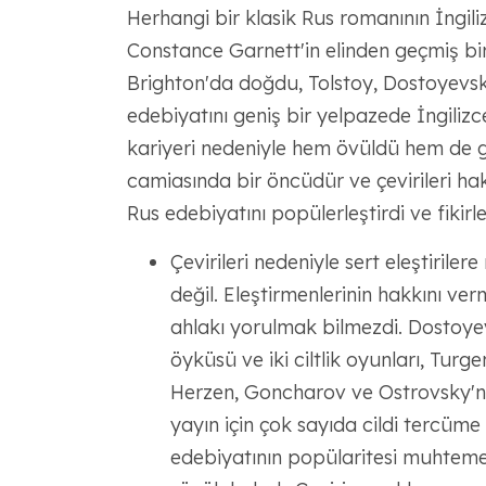
Herhangi bir klasik Rus romanının İngili
Constance Garnett'in elinden geçmiş bir 
Brighton'da doğdu, Tolstoy, Dostoyevski
edebiyatını geniş bir yelpazede İngiliz
kariyeri nedeniyle hem övüldü hem de gen
camiasında bir öncüdür ve çevirileri ha
Rus edebiyatını popülerleştirdi ve fikir
Çevirileri nedeniyle sert eleştirile
değil. Eleştirmenlerinin hakkını ver
ahlakı yorulmak bilmezdi. Dostoye
öyküsü ve iki ciltlik oyunları, Turg
Herzen, Goncharov ve Ostrovsky'nin
yayın için çok sayıda cildi tercüm
edebiyatının popülaritesi muhtemel