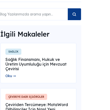
İlgili Makaleler
SAĞLIK
Sağlık Finansmanı, Hukuk ve
Üretim Uyumluluğu için Mevzuat
Çevirisi
Oku ➞
ÇEVİRİYE DAİR İÇGÖRÜLER
Çeviriden Tercümeye: MotaWord
Dilbilimciler İçin Nasıl Yeni