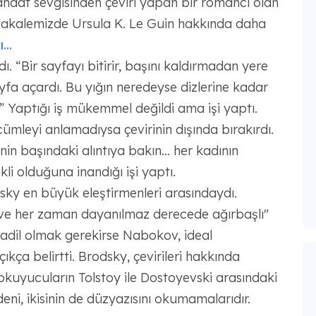
zanaat sevgisinden çeviri yapan bir romancı olan
 Makalemizde Ursula K. Le Guin hakkında daha
...
ydı. “Bir sayfayı bitirir, başını kaldırmadan yere
ayfa açardı. Bu yığın neredeyse dizlerine kadar
 Yaptığı iş mükemmel değildi ama işi yaptı.
ümleyi anlamadıysa çevirinin dışında bırakırdı.
n başındaki alıntıya bakın... her kadının
kli olduğuna inandığı işi yaptı.
y en büyük eleştirmenleri arasındaydı.
z ve her zaman dayanılmaz derecede ağırbaşlı"
ı adil olmak gerekirse Nabokov, ideal
ça belirtti. Brodsky, çevirileri hakkında
 okuyucuların Tolstoy ile Dostoyevski arasındaki
eni, ikisinin de düzyazısını okumamalarıdır.