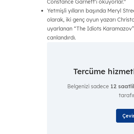
Constance Garnett'i okuyorlar."
Yetmişli yılların başında Meryl St
olarak, iki genç oyun yazarı Chris
uyarlanan “The Idiots Karamazov”
canlandırdı.
Tercüme hizmetl
Belgenizi sadece
12 saatli
taraf
Çevi