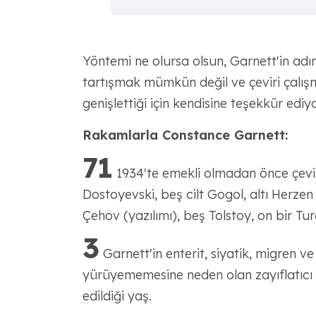
Yöntemi ne olursa olsun, Garnett'in adı
tartışmak mümkün değil ve çeviri çalı
genişlettiği için kendisine teşekkür ediy
Rakamlarla Constance Garnett:
71
1934'te emekli olmadan önce çevirdiğ
Dostoyevski, beş cilt Gogol, altı Herze
Çehov (yazılımı), beş Tolstoy, on bir Tur
3
Garnett'in enterit, siyatik, migren v
yürüyememesine neden olan zayıflatıcı 
edildiği yaş.