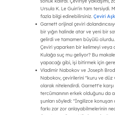
sönük kalırdı. Çeviriye yaklaşımı, 
Ursula K. Le Guin'in tam tersiydi.
fazla bilgi edinebilirsiniz.
Çeviri Aşkı
Garnett orijinal çeviri dolandırıcısı
bir yığın halinde atar ve yeni bir s
gelirdi ve tamamen büyülü olurdu.”
Çeviri yaparken bir kelimeyi veya c
Kulağa suç mu geliyor? Bu makaleni
yapacağı gibi, işi bitirmek için gere
Vladimir Nabokov ve Joseph Brodsk
Nabokov, çevirilerini "kuru ve dü
olarak nitelendirdi. Garnett'e karş
tercümanının erkek olduğunu da açık
şunları söyledi: "İngilizce konuşan
farkı zar zor anlayabilmelerinin ned