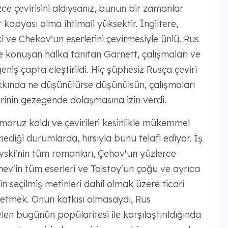
zce çevirisini aldıysanız, bunun bir zamanlar
kopyası olma ihtimali yüksektir. İngiltere,
 ve Chekov'un eserlerini çevirmesiyle ünlü. Rus
ce konuşan halka tanıtan Garnett, çalışmaları ve
iş çapta eleştirildi. Hiç şüphesiz Rusça çeviri
kkında ne düşünülürse düşünülsün, çalışmaları
lerinin gezegende dolaşmasına izin verdi.
re maruz kaldı ve çevirileri kesinlikle mükemmel
mediği durumlarda, hırsıyla bunu telafi ediyor. İş
vski'nin tüm romanları, Çehov'un yüzlerce
enev'in tüm eserleri ve Tolstoy'un çoğu ve ayrıca
 seçilmiş metinleri dahil olmak üzere ticari
e etmek. Onun katkısı olmasaydı, Rus
en bugünün popülaritesi ile karşılaştırıldığında