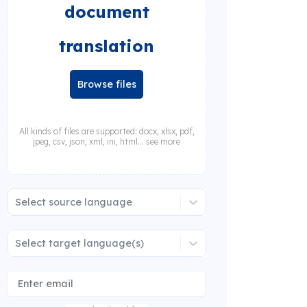
document
translation
Browse files
All kinds of files are supported: docx, xlsx, pdf,
jpeg, csv, json, xml, ini, html... see more
Select source language
Select target language(s)