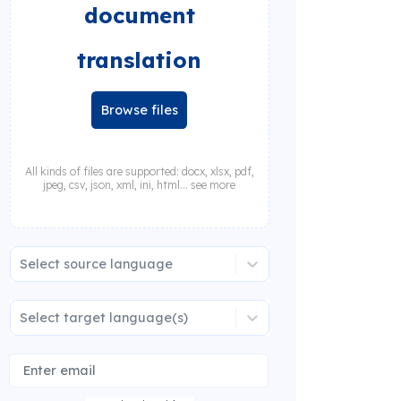
document
translation
Browse files
All kinds of files are supported: docx, xlsx, pdf,
jpeg, csv, json, xml, ini, html... see more
Select source language
Select target language(s)