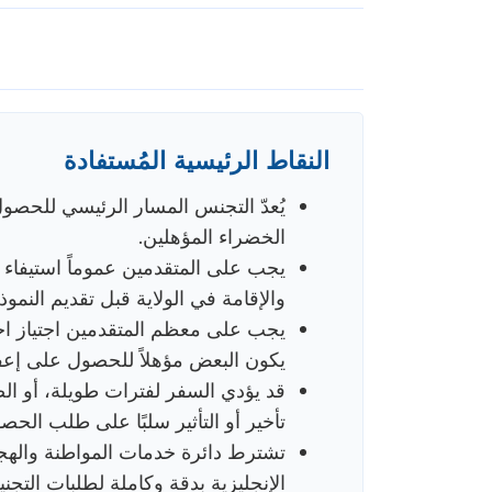
النقاط الرئيسية المُستفادة
يُعدّ التجنس المسار الرئيسي للحصول
الخضراء المؤهلين.
يجب على المتقدمين عموماً استيفاء م
والإقامة في الولاية قبل تقديم النموذج -400
يجب على معظم المتقدمين اجتياز اختبا
يكون البعض مؤهلاً للحصول على إعفاءا
قد يؤدي السفر لفترات طويلة، أو الض
تأخير أو التأثير سلبًا على طلب الح
الإنجليزية بدقة وكاملة لطلبات التجن