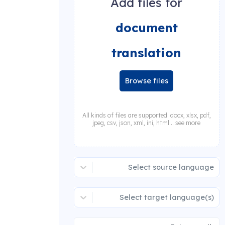
Add files for
document
translation
Browse files
All kinds of files are supported: docx, xlsx, pdf,
jpeg, csv, json, xml, ini, html... see more
Select source language
Select target language(s)