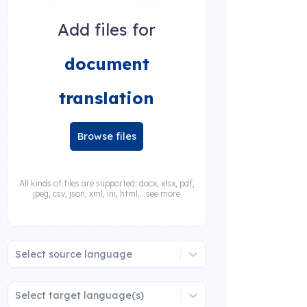
Add files for
document
translation
Browse files
All kinds of files are supported: docx, xlsx, pdf,
jpeg, csv, json, xml, ini, html... see more
Select source language
Select target language(s)