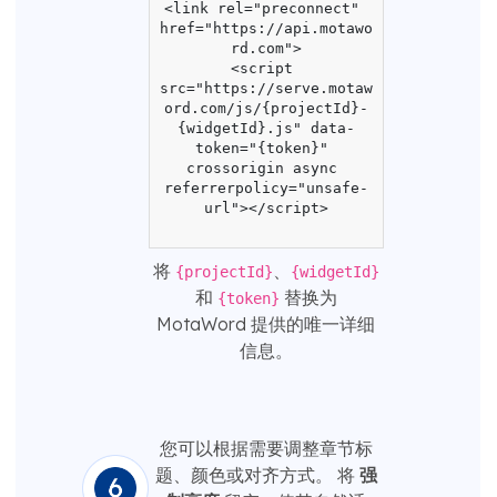
<link rel="preconnect" 
href="https://api.motawo
rd.com">

<script 
src="https://serve.motaw
ord.com/js/{projectId}-
{widgetId}.js" data-
token="{token}" 
crossorigin async 
referrerpolicy="unsafe-
url"></script>

将
、
{projectId}
{widgetId}
和
替换为
{token}
MotaWord 提供的唯一详细
信息。
您可以根据需要调整章节标
题、颜色或对齐方式。 将
强