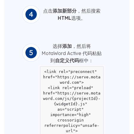
点击
添加新部分
，然后搜索
HTML
选项。
选择
添加
，然后将
MotaWord Active 代码粘贴
到
自定义代码
框中：
<link rel="preconnect" 
href="https://serve.mota
word.com">

<link rel="preload" 
href="https://serve.mota
word.com/js/{projectId}-
{widgetId}.js" 
as="script" 
importance="high" 
crossorigin 
referrerpolicy="unsafe-
url">
