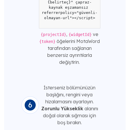
{belirteç}" çapraz-
kaynak eşzamansız 
referrerpolicy="güvenli-
olmayan-url"></script>

,
ve
{projectId}
{widgetId}
öğelerini MotaWord
{token}
tarafından sağlanan
benzersiz ayrıntılarla
değiştirin.
İsterseniz bölümünüzün
başlığını, rengini veya
hizalamasını ayarlayın.
Zorunlu Yükseklik
alanını
doğal olarak sığması için
boş bırakın.