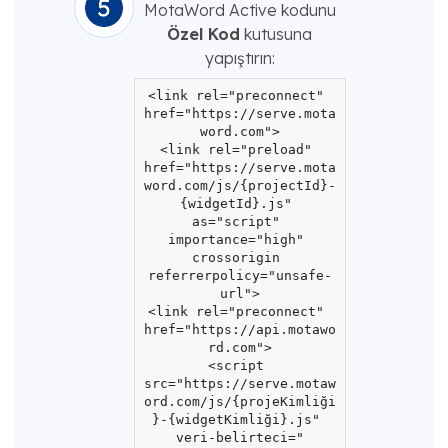
MotaWord Active kodunu
Özel Kod
kutusuna
yapıştırın:
<link rel="preconnect" 
href="https://serve.mota
word.com">

<link rel="preload" 
href="https://serve.mota
word.com/js/{projectId}-
{widgetId}.js" 
as="script" 
importance="high" 
crossorigin 
referrerpolicy="unsafe-
url">

<link rel="preconnect" 
href="https://api.motawo
rd.com">

<script 
src="https://serve.motaw
ord.com/js/{projeKimliği
}-{widgetKimliği}.js" 
veri-belirteci="