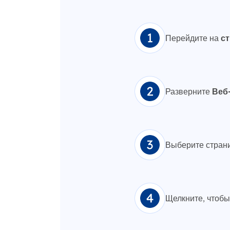
Перейдите на
с
Разверните
Веб
Выберите страни
Щелкните, чтоб