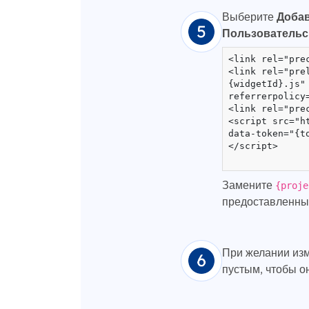
Выберите
Доба
Пользовательс
<link rel="pre
<link rel="pre
{widgetId}.js"
referrerpolicy=
<link rel="pre
<script src="h
data-token="{t
</script>

Замените
{proje
предоставленны
При желании изм
пустым, чтобы о