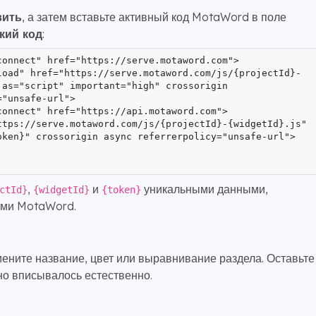
вить
, а затем вставьте активный код MotaWord в поле
кий код
:
connect" href="https://serve.motaword.com">

load" href="https://serve.motaword.com/js/{projectId}-
 as="script" important="high" crossorigin 
"unsafe-url">

connect" href="https://api.motaword.com">

ttps://serve.motaword.com/js/{projectId}-{widgetId}.js" 
oken}" crossorigin async referrerpolicy="unsafe-url">
,
и
уникальными данными,
ctId}
{widgetId}
{token}
ми MotaWord.
ените название, цвет или выравнивание раздела. Оставьт
но вписывалось естественно.