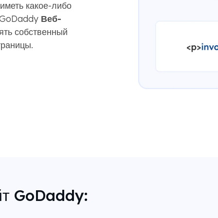
иметь какое-либо
а GoDaddy
Веб-
ять собственный
траницы.
йт GoDaddy: