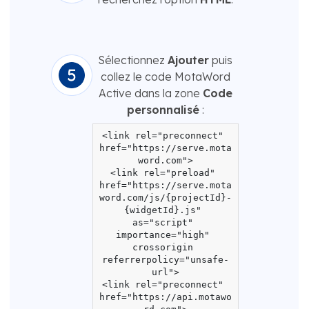
Sélectionnez
Ajouter
puis
collez le code MotaWord
Active dans la zone
Code
personnalisé
:
<link rel="preconnect" 
href="https://serve.mota
word.com">

<link rel="preload" 
href="https://serve.mota
word.com/js/{projectId}-
{widgetId}.js" 
as="script" 
importance="high" 
crossorigin 
referrerpolicy="unsafe-
url">

<link rel="preconnect" 
href="https://api.motawo