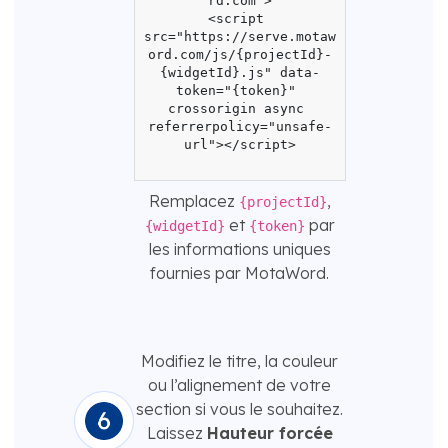
rd.com">

<script 
src="https://serve.motaw
ord.com/js/{projectId}-
{widgetId}.js" data-
token="{token}" 
crossorigin async 
referrerpolicy="unsafe-
url"></script>

Remplacez
,
{projectId}
et
par
{widgetId}
{token}
les informations uniques
fournies par MotaWord.
Modifiez le titre, la couleur
ou l’alignement de votre
section si vous le souhaitez.
Laissez
Hauteur forcée