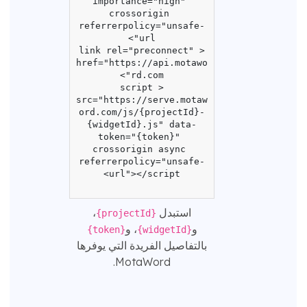
importance="high" 
crossorigin 
referrerpolicy="unsafe-
<link rel="preconnect" 
href="https://api.motawo
<script 
src="https://serve.motaw
ord.com/js/{projectId}-
{widgetId}.js" data-
token="{token}" 
crossorigin async 
referrerpolicy="unsafe-
استبدل
،
{projectId}
و
، و
{token}
{widgetId}
بالتفاصيل الفريدة التي يوفرها
MotaWord.