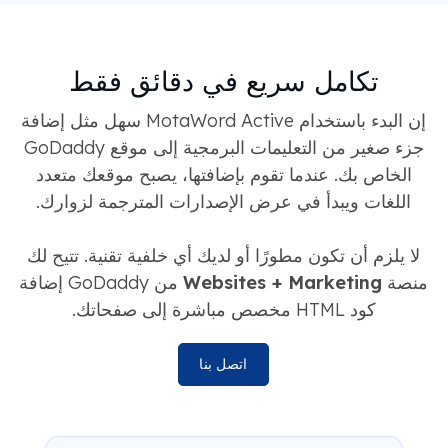
تكامل سريع في دقائق فقط
إن البدء باستخدام MotaWord Active سهل مثل إضافة
جزء صغير من التعليمات البرمجية إلى موقع GoDaddy
الخاص بك. عندما تقوم بإضافتها، يصبح موقعك متعدد
اللغات ويبدأ في عرض الإصدارات المترجمة لزوارك.
لا يلزم أن تكون مطورًا أو لديك أي خلفية تقنية. تتيح لك
منصة
Websites + Marketing
من GoDaddy إضافة
كود HTML مخصص مباشرة إلى صفحاتك.
اتصل بنا