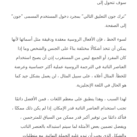
سوف تتحول إلى
"ترك جون التعليق التالي" بمجرد دخول المستخدم المسمى "جون"
إلى الصفحة.
لسوء الحظ ، فإن الأفعال الروسية معقدة ودقيقة مثل أسمائها لأنها
يمكن أن تتخذ أشكالًا مختلفة بناءً على الجنس والشخص وما إذا
كان المفرد أو الجمع. ليس من المستغرب إذن أن يصبح استخدام
العناصر النائبة في الترجمة الروسية عملية أكثر حساسية وعرضة
للخطأ. المثال أعلاه ، على سبيل المثال ، لن يعمل بشكل جيد كما
هو الحال في اللغة الإنجليزية.
لهذا السبب ، وهذا ينطبق على معظم اللغات ، فمن الأفضل دائمًا
تجنب استخدام العناصر النائبة قدر الإمكان. إذا لم يكن ذلك ممكنًا ،
فتأكد دائمًا من توفير أكبر قدر ممكن من السياق للمترجمين ،
ويفضل تضمين بعض الأمثلة لما سيتم استبداله بالعنصر النائب
والشكل الذي يجب أن تبدو عليه الجملة النهائية. مع متطلبات