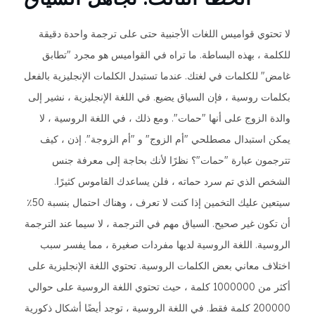
لا تحتوي قواميس اللغات الأجنبية حتى على ترجمة واحدة دقيقة
للكلمة ، بهذه البساطة. ما تراه في القواميس هو مجرد "تطابق
غامض" للكلمات في لغتك. عندما تستبدل الكلمات الإنجليزية بالفعل
بكلمات روسية ، فإن السياق يضيع. في اللغة الإنجليزية ، نشير إلى
والدة الزوج على أنها "حمات". ومع ذلك ، في اللغة الروسية ، لا
يمكن استبدال مصطلحي "أم الزوج" و "أم الزوجة". إذن ، كيف
تترجمون عبارة "حمات"؟ نظرًا لأنك بحاجة إلى معرفة جنس
الشخص الذي تم سرد حماته ، فلن يساعدك القاموس كثيرًا.
سيتعين عليك التخمين إذا كنت لا تعرف ، وهناك احتمال بنسبة 50٪
أن تكون غير صحيح. السياق مهم في الترجمة ، لا سيما عند الترجمة
الروسية. اللغة الروسية لديها مفردات صغيرة ، مما يفسر سبب
اختلاف معاني بعض الكلمات الروسية. تحتوي اللغة الإنجليزية على
أكثر من 1000000 كلمة ، حيث تحتوي اللغة الروسية على حوالي
200000 كلمة فقط. في اللغة الروسية ، توجد أيضًا أشكال ذكورية