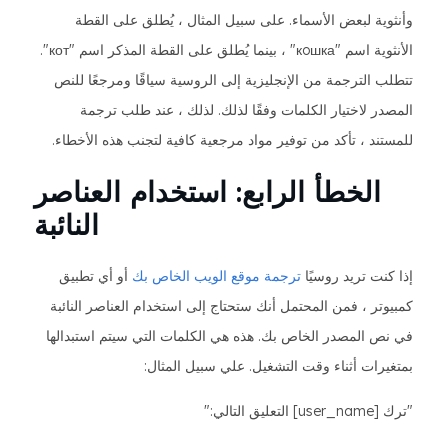
وأنثوية لبعض الأسماء. على سبيل المثال ، يُطلق على القطة
الأنثوية اسم "кoшка" ، بينما يُطلق على القطة المذكر اسم "кот".
تتطلب الترجمة من الإنجليزية إلى الروسية سياقًا ومرجعًا للنص
المصدر لاختيار الكلمات وفقًا لذلك. لذلك ، عند طلب ترجمة
للمستند ، تأكد من توفير مواد مرجعية كافية لتجنب هذه الأخطاء.
الخطأ الرابع: استخدام العناصر
النائبة
إذا كنت تريد روسيًا
ترجمة موقع الويب الخاص بك
أو أي تطبيق
كمبيوتر ، فمن المحتمل أنك ستحتاج إلى استخدام العناصر النائبة
في نص المصدر الخاص بك. هذه هي الكلمات التي سيتم استبدالها
بمتغيرات أثناء وقت التشغيل. علي سبيل المثال:
"ترك [user_name] التعليق التالي:"