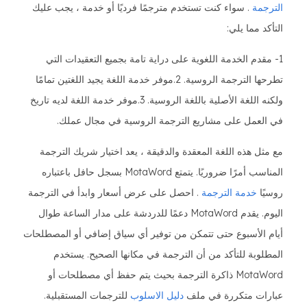
الترجمة
. سواء كنت تستخدم مترجمًا فرديًا أو خدمة ، يجب عليك
التأكد مما يلي:
1- مقدم الخدمة اللغوية على دراية تامة بجميع التعقيدات التي
تطرحها الترجمة الروسية. 2.موفر خدمة اللغة يجيد اللغتين تمامًا
ولكنه اللغة الأصلية باللغة الروسية. 3.موفر خدمة اللغة لديه تاريخ
في العمل على مشاريع الترجمة الروسية في مجال عملك.
مع مثل هذه اللغة المعقدة والدقيقة ، يعد اختيار شريك الترجمة
المناسب أمرًا ضروريًا. يتمتع MotaWord بسجل حافل باعتباره
روسيًا
خدمة الترجمة
. احصل على عرض أسعار وابدأ في الترجمة
اليوم. يقدم MotaWord دعمًا للدردشة على مدار الساعة طوال
أيام الأسبوع حتى تتمكن من توفير أي سياق إضافي أو المصطلحات
المطلوبة للتأكد من أن الترجمة في مكانها الصحيح. يستخدم
MotaWord ذاكرة الترجمة بحيث يتم حفظ أي مصطلحات أو
عبارات متكررة في ملف
دليل الاسلوب
للترجمات المستقبلية.