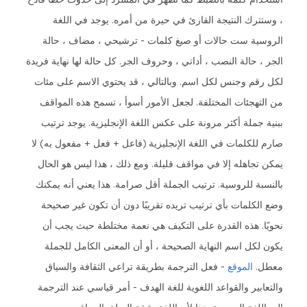
، وستترك النتيجة القارئ في حيرة من أمره. يوجد في اللغة
الروسية ست حالات أو صيغ كلمات - ترشيحي ، مضاف ، حالة
الجر ، حالة النصب ، أداتي ، وحروف الجر. كل حالة لها نهاية فريدة
لكل رقم وجنس لكل اسم. وبالتالي ، قد يحتوي الاسم على مئات
من التهجئات المختلفة. لجعل الأمور أسوأ ، تسمح هذه المواقف
ببنية جملة أكثر مرونة على عكس اللغة الإنجليزية. يوجد ترتيب
صارم للكلمات في اللغة الإنجليزية (فاعل + فعل + مفعول به) لا
يمكن تجاهله إلا في مواقف قليلة. ومع ذلك ، هذا ليس هو الحال
بالنسبة للروسية. ترتيب الجملة أقل صرامة. هذا يعني أنه يمكنك
وضع الكلمات بأي ترتيب تريده تقريبًا دون أن تكون غير صحيحة
نحويًا. هذه القدرة على التكيف هي نعمة مختلطة حيث يجب أن
يكون لكل اسم النهاية الصحيحة ، أو أن المعنى الكامل للجملة
معطل.
الموقع
- فعل الترجمة بطريقة تراعي الثقافة والسياق
والتعابير والقواعد اللغوية للغة الهدف - أمر قياسي عند الترجمة