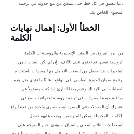
دعنا نتعمق في كل خطأ حتى نتمكن من منع حدوثه في ترجمة
المحتوى الخاص بك.
الخطأ الأول: إهمال نهايات
الكلمة
من أبرز الفروق بين اللغتين الإنجليزية والروسية أن الكلمة
الروسية نفسها قد تحتوي على الآلاف ، إن لم يكن المئات ، من
المتغيرات. هذا يجعل من الصعب التعامل مع المفردات باستخدام
برنامج ضمان الجودة القياسي. في الواقع ، غالبًا ما تؤدي مثل هذه
العمليات إلى الارتباك وعدم رضا القارئ. إذا كنت مسؤولاً عن
مراقبة جودة المفردات في ترجمة روسية احترافية ، ضع في
اعتبارك أن المدخلات في المسرد ليست سوى واحدة من عدة أنواع
للكلمات المحتملة. يمكن للمترجمين ويجب عليهم تعديل
المصطلحات لتلائم المعنى والسياق. سيؤدي إجبار المترجم على
استخدام كلمة بالضبط كما تظهر في المسرد إلى حدوث خطأ فادح