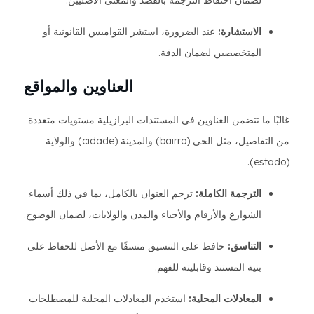
لضمان احتفاظ الترجمة بالقصد والمعنى الأصليين.
الاستشارة:
عند الضرورة، استشر القواميس القانونية أو
المتخصصين لضمان الدقة.
العناوين والمواقع
غالبًا ما تتضمن العناوين في المستندات البرازيلية مستويات متعددة
من التفاصيل، مثل الحي (bairro) والمدينة (cidade) والولاية
(estado).
الترجمة الكاملة:
ترجم العنوان بالكامل، بما في ذلك أسماء
الشوارع والأرقام والأحياء والمدن والولايات، لضمان الوضوح.
التناسق:
حافظ على التنسيق متسقًا مع الأصل للحفاظ على
بنية المستند وقابليته للفهم.
المعادلات المحلية:
استخدم المعادلات المحلية للمصطلحات