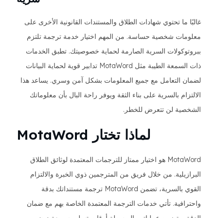
غالبًا ما تحتوي شهادات الطلاق والمستندات القانونية الأخرى على
معلومات شخصية حساسة. من المهم اختيار خدمة ترجمة تلتزم
ببروتوكولات السرية الصارمة لحماية خصوصيتك. تطبق الخدمات
ذات السمعة الطيبة مثل MotaWord تدابير قوية لحماية البيانات
لضمان التعامل مع جميع المعلومات بشكل آمن وسري. يساعد هذا
الالتزام بالسرية على بناء الثقة ويوفر راحة البال بأن معلوماتك
الشخصية لن تتعرض للخطر.
لماذا تختار MotaWord
MotaWord هو اختيار ممتاز للترجمات المعتمدة لوثائق الطلاق
البرازيلية. من خلال فريق من المترجمين ذوي الخبرة والالتزام
القوي بالسرية، تضمن MotaWord ترجمة مستنداتك بدقة
واحترافية. تأتي خدمات الترجمة المعتمدة الخاصة بهم مع ضمان