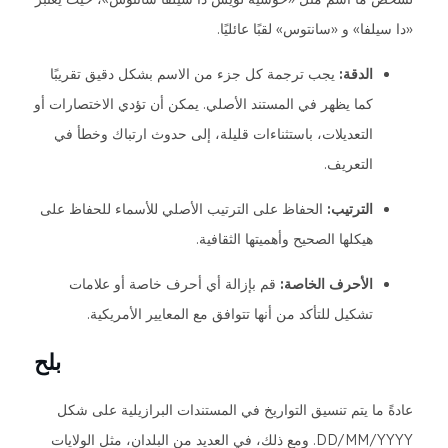
«دا سيلفا» و «سانتوس» لقبًا عائليًا.
الدقة:
يجب ترجمة كل جزء من الاسم بشكل دقيق تقريبًا
كما يظهر في المستند الأصلي. يمكن أن تؤدي الاختصارات أو
التعديلات، باستثناءات قليلة، إلى حدوث ارتباك وخطأ في
التعريف.
الترتيب:
الحفاظ على الترتيب الأصلي للأسماء للحفاظ على
هيكلها الصحيح وأهميتها الثقافية.
الأحرف الخاصة:
قم بإزالة أي أحرف خاصة أو علامات
تشكيل للتأكد من أنها تتوافق مع المعايير الأمريكية.
بلح
عادةً ما يتم تنسيق التواريخ في المستندات البرازيلية على شكل
DD/MM/YYYY. ومع ذلك، في العديد من البلدان، مثل الولايات