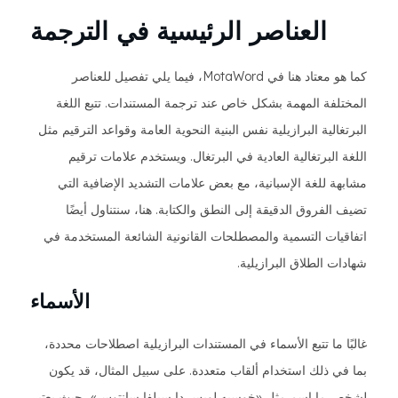
العناصر الرئيسية في الترجمة
كما هو معتاد هنا في MotaWord، فيما يلي تفصيل للعناصر
المختلفة المهمة بشكل خاص عند ترجمة المستندات. تتبع اللغة
البرتغالية البرازيلية نفس البنية النحوية العامة وقواعد الترقيم مثل
اللغة البرتغالية العادية في البرتغال. ويستخدم علامات ترقيم
مشابهة للغة الإسبانية، مع بعض علامات التشديد الإضافية التي
تضيف الفروق الدقيقة إلى النطق والكتابة. هنا، سنتناول أيضًا
اتفاقيات التسمية والمصطلحات القانونية الشائعة المستخدمة في
شهادات الطلاق البرازيلية.
الأسماء
غالبًا ما تتبع الأسماء في المستندات البرازيلية اصطلاحات محددة،
بما في ذلك استخدام ألقاب متعددة. على سبيل المثال، قد يكون
لشخص ما اسم مثل «خوسيه لويس دا سيلفا سانتوس»، حيث يعتبر