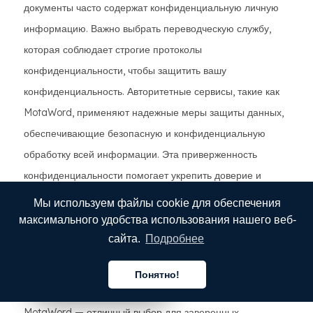
документы часто содержат конфиденциальную личную
информацию. Важно выбрать переводческую службу,
которая соблюдает строгие протоколы
конфиденциальности, чтобы защитить вашу
конфиденциальность. Авторитетные сервисы, такие как
MotaWord, применяют надежные меры защиты данных,
обеспечивающие безопасную и конфиденциальную
обработку всей информации. Эта приверженность
конфиденциальности помогает укрепить доверие и
обеспечивает уверенность в том, что ваши личные
Мы используем файлы cookie для обеспечения
данные не будут скомпрометированы.
максимального удобства использования нашего веб-
сайта.
Подробнее
Почему стоит выбрать
MotaWord
Понятно!
Русский
Русский
Русский
MotaWord — отличный выбор для заверенных