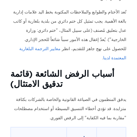
تُعد الأختام والطوابع والملاحظات المكتوبة بخط اليد علامات إدارية
بالغة الأهمية. يجب تمثيل كل ختم دائري من بلدية بلغارية أو كاتب
عدل بتعليق مُصنف (على سبيل المثال، "ختم دائري: وزارة
الخارجية"). يُعدّ إغفال هذه الأمور سبباً شائعاً للحجز الإداري.
للحصول على نهج جاهز للتقديم، انظر
معايير الترجمة البلغارية
المعتمدة لدينا
.
أسباب الرفض الشائعة (قائمة
تدقيق الامتثال)
يدقق المنظمون في الصياغة القانونية والخاصة بالشركات بكثافة
متزايدة. قد تؤدي أخطاء التنسيق البسيطة أو استخدام مصطلحات
"مقاربة بما فيه الكفاية" إلى الرفض الفوري.