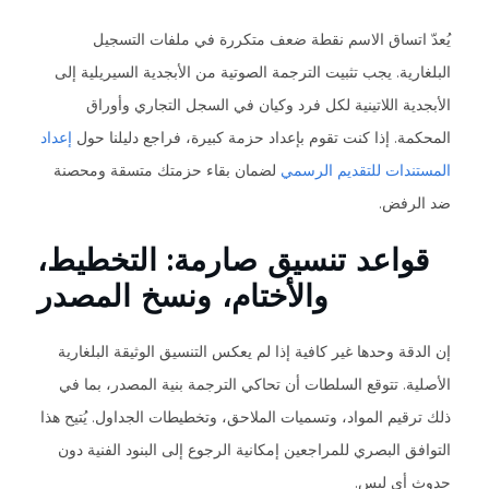
يُعدّ اتساق الاسم نقطة ضعف متكررة في ملفات التسجيل
البلغارية. يجب تثبيت الترجمة الصوتية من الأبجدية السيريلية إلى
الأبجدية اللاتينية لكل فرد وكيان في السجل التجاري وأوراق
المحكمة. إذا كنت تقوم بإعداد حزمة كبيرة، فراجع دليلنا حول
إعداد
المستندات للتقديم الرسمي
لضمان بقاء حزمتك متسقة ومحصنة
ضد الرفض.
قواعد تنسيق صارمة: التخطيط،
والأختام، ونسخ المصدر
إن الدقة وحدها غير كافية إذا لم يعكس التنسيق الوثيقة البلغارية
الأصلية. تتوقع السلطات أن تحاكي الترجمة بنية المصدر، بما في
ذلك ترقيم المواد، وتسميات الملاحق، وتخطيطات الجداول. يُتيح هذا
التوافق البصري للمراجعين إمكانية الرجوع إلى البنود الفنية دون
حدوث أي لبس.