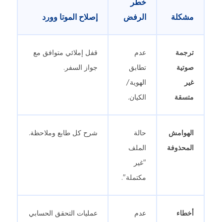
خطر
مشكلة
الرفض
إصلاح الموتا وورد
ترجمة
عدم
قفل إملائي متوافق مع
صوتية
تطابق
جواز السفر.
غير
الهوية/
متسقة
الكيان.
الهوامش
حالة
شرح كل طابع وملاحظة.
المحذوفة
الملف
"غير
مكتملة".
أخطاء
عدم
عمليات التحقق الحسابي