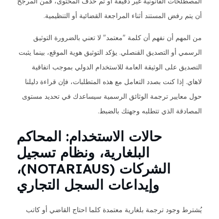
المصطلحات القانونية غير دقيقة أو تم حذف المحتوى، فمن المرجح
أن يتم رفض المستند أثناء المراجعة القضائية أو التنظيمية.
من المهم أن نفهم أن كلمة "معتمد" لا تعني بالضرورة التوثيق
الرسمي أو التصديق القنصلي. يؤكد التوثيق هوية الموقع، بينما يثبت
التصديق على الوثيقة العامة للاستخدام الدولي بموجب اتفاقية
لاهاي. إذا كنت بصدد التعامل مع هذه المتطلبات، فإن قراءة دليلنا
حول معايير ترجمة الوثائق الرسمية سيساعدك في تحديد مستوى
المصادقة الذي تتطلبه وجهتك بالضبط.
حالات الاستخدام: المحاكم
البلغارية، ونظام تسجيل
الشركات (NOTARIAUS)،
وإيداعات السجل التجاري
يُشترط وجود ترجمة بلغارية معتمدة كلما احتاج القاضي أو كاتب