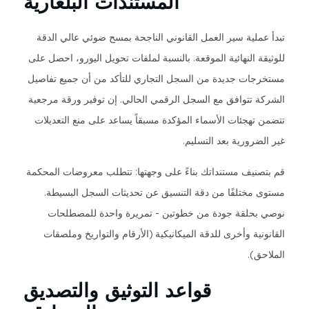
المستندات البلغارية
تبدأ عملية سير العمل القانوني الناجحة بمسح ضوئي عالي الدقة
للوثيقة النهائية الموقعة. بالنسبة لملفات تحويل اليورو، احصل على
مستخرجات جديدة من السجل التجاري للتأكد من أن جميع تفاصيل
الشركة تتوافق مع السجل الرقمي الحالي. إن توفير ورقة مرجعية
تتضمن تهجئات الأسماء المؤكدة مسبقاً يساعد على منع التعديلات
غير الضرورية بعد التسليم.
قم بتصنيف مستنداتك بناءً على وجهتها: تتطلب معروضات المحكمة
مستوى مختلفًا من دقة التنسيق عن تحديثات السجل البسيطة.
نوصي بحلقة جودة من خطوتين - تمريرة واحدة للمصطلحات
القانونية وأخرى للدقة الميكانيكية (الأرقام والتواريخ وملصقات
الملاحق).
قواعد التوثيق والتصديق