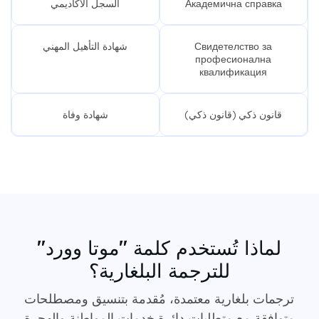
Академична справка
السجل الأكاديمي
Свидетелство за
شهادة التأهيل المهني
професионална
квалификация
قانون ذكي (قانون ذكي)
شهادة وفاة
لماذا تُستخدم كلمة "موتا وورد"
للترجمة البلغارية؟
ترجمات بلغارية معتمدة، مُقدمة بتنسيق ومصطلحات
متوافقة مع متطلبات دائرة خدمات المواطنة والهجرة