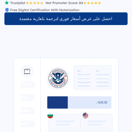
احصل على عرض أسعار فوري لترجمة بلغارية معتمدة