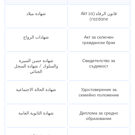
قانون الرفاه (Akt za
شهادة ميلاد
razdane)
Акт за сключен
شهادات الزواج
граждански брак
Свидетелство за
شهادة حسن السيرة
съдимост
والسلوك / شهادة السجل
الجنائي
Удостоверение за
شهادة الحالة الاجتماعية
семейно положение
Диплома за средно
شهادة الثانوية العامة
образование