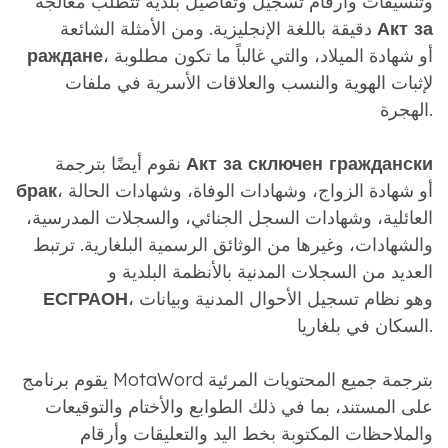
وتنسيقات وأرقام تسجيل وتفاصيل بلدية تتطلب معالجة
Акт за
دقيقة باللغة الإنجليزية. ومن الأمثلة الشائعة
، أو شهادة الميلاد، والتي غالباً ما تكون مطلوبة
раждане
لإثبات الهوية والنسب والعلاقات الأسرية في ملفات
الهجرة.
Акт за сключен граждански
نقوم أيضًا بترجمة
، أو شهادة الزواج، وشهادات الوفاة، وشهادات الحالة
брак
العائلية، وشهادات السجل الجنائي، والسجلات المدرسية،
والشهادات، وغيرها من الوثائق الرسمية البلغارية. ترتبط
العديد من السجلات المدنية بالأنظمة البلدية و
، وهو نظام تسجيل الأحوال المدنية وبيانات
ЕСГРАОН
السكان في بلغاريا.
يقوم برنامج MotaWord بترجمة جميع المحتويات المرئية
على المستند، بما في ذلك الطوابع والأختام والتوقيعات
والملاحظات المكتوبة بخط اليد والتعليقات وأرقام