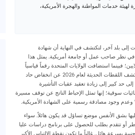
زة لهيئة خدمات المواطنة والهجرة الأمريكية،
 إلى بلد آخر، لتكتشف في النهاية أن شهادة
ة في نظر صاحب عمل أو جامعة أمريكية. يمثل هذا
ن؛ فبينما استضافت الولايات المتحدة رقماً قياسياً
قدره 1.2 مليون طالب دولي في عام 2025، تكشف اللقطات الحديثة لعام 2026 عن انخفاض حاد
لك إلى حد كبير إلى زيادة تعقيد عقبات التأشيرة
يات سوقية؛ إنها تمثل الإحباط الناتج عن توقف مسيرة
" وعدم وجود مصادقة رسمية على الشهادة الأمريكية.
يها بشق الأنفس موضع تساؤل قد يكون هائلاً. سواء
 تأشيرة H-1B عالي المخاطر أو تتقدم بطلب للحصول على برنامج دراسات عليا
بية بسرعة هائل. غالباً ما تكون نقطة الالتباس الأكبر