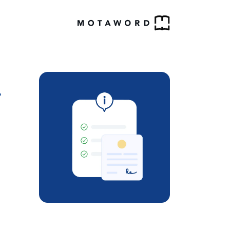
ك
ا
ا