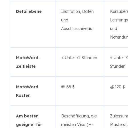
Detailebene
Institution, Daten
Kursübers
und
Leistung
Abschlussniveau
und
Notendur
MotaWord-
⚡ Unter 72 Stunden
⚡ Unter 7
Zeitleiste
Stunden
MotaWord
💸 65 $
💰 120 $
Kosten
Am besten
Beschäftigung, die
Zulassun
geeignet für
meisten Visa (H-
Masterst