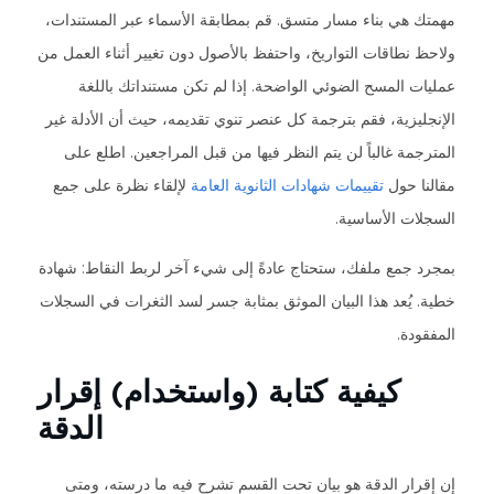
مهمتك هي بناء مسار متسق. قم بمطابقة الأسماء عبر المستندات،
ولاحظ نطاقات التواريخ، واحتفظ بالأصول دون تغيير أثناء العمل من
عمليات المسح الضوئي الواضحة. إذا لم تكن مستنداتك باللغة
الإنجليزية، فقم بترجمة كل عنصر تنوي تقديمه، حيث أن الأدلة غير
المترجمة غالباً لن يتم النظر فيها من قبل المراجعين. اطلع على
مقالنا حول
تقييمات شهادات الثانوية العامة
لإلقاء نظرة على جمع
السجلات الأساسية.
بمجرد جمع ملفك، ستحتاج عادةً إلى شيء آخر لربط النقاط: شهادة
خطية. يُعد هذا البيان الموثق بمثابة جسر لسد الثغرات في السجلات
المفقودة.
كيفية كتابة (واستخدام) إقرار
الدقة
إن إقرار الدقة هو بيان تحت القسم تشرح فيه ما درسته، ومتى