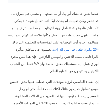
عندما تغلق جامعتك أبوابها، أو يتم دمجها، أو تختفي في صراع ما،
قد تشعر وكأن تعليمك لم يحدث أبدًا. أنت تحمل شهادة لا يمكن
لأحد تأكيدها، وفجأة، تتعامل جهة التوظيف أو مجلس الترخيص أو
مكتب القبول مع سنوات من العمل وكأنها علامة استفهام. هذه أزمة
متفاقمة، حيث أدت الهجمات على المؤسسات التعليمية إلى ترك
234 مليون طفل في سن الدراسة
يعيشون في مناطق متأثرة
بالنزاعات. بالنسبة للاجئين والمهنيين النازحين، فإن هذا ليس مجرد
أوراق عمل؛ إنه مستقبلك معلق، خاصة وأن 9% فقط من الشباب
اللاجئين يستفيدون من التعليم العالي.
إن العبء العاطفي لرؤية مؤهلاتك التي حصلت عليها بشق الأنفس
موضع تساؤل قد يكون هائلاً، لكنك لست عالقاً، حتى لو رحل
المسجل. يلاحظ مقيّمو الشهادات المزيد من الحالات المشابهة،
حيث ارتفعت طلبات إعادة البناء بنحو 20% في الدورات الأخيرة.