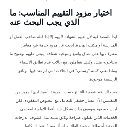
اختيار مزود التقييم المناسب: ما
الذي يجب البحث عنه
ابدأ بالمصداقية لأن تقييم الشهادة لا يهم إلا إذا قبله صاحب العمل أو
المدرسة أو مكتب الهجرة. ابحث عن مزود خدمة يتبع معايير
معترف بها على نطاق واسع ومنهجية شفافة. ينبغي عليهم توضيح ما
يحتاجونه منك، وكيف يتعاملون مع حالات عدم تطابق الأسماء،
وماذا تعني كلمة "رسمي" في الحالات التي لم تعد فيها الوثائق
الرسمية موجودة.
بعد ذلك، قم بتصفية النتائج حسب المرونة. أصبح لدى المزيد من
المقيمين الآن مسار حقيقي للتعامل مع النصوص المفقودة، لكن
ليس جميعهم يقومون بذلك بشكل جيد. أعط الأولوية لمقدمي
الخدمات الذين يقبلون صراحةً وثائق بديلة مثل كشوف الدرجات
الجزئية أو بطاقات هوية الطلاب. اسأل مسبقًا عما إذا كانوا