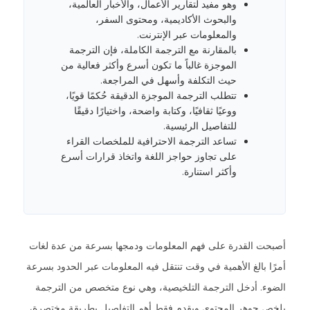
وهو مفيد لتقارير الأعمال، والأخبار العالمية،
والبحوث الأكاديمية، ومحتوى السفر،
والمعلومات عبر الإنترنت.
بالمقارنة مع الترجمة الكاملة، فإن الترجمة
الموجزة غالباً ما تكون أسرع وأكثر فعالية من
حيث التكلفة وأسهل في المراجعة.
تتطلب الترجمة الموجزة الدقيقة حُكمًا قويًا،
ووعيًا ثقافيًا، وكتابة واضحة، واختيارًا دقيقًا
للتفاصيل الرئيسية.
تساعد الترجمة الاحترافية للملخصات القراء
على تجاوز حواجز اللغة واتخاذ قرارات أسرع
وأكثر استنارة.
أصبحت القدرة على فهم المعلومات ودمجها بسرعة من عدة لغات
أمرًا بالغ الأهمية في وقت تنتقل فيه المعلومات عبر الحدود بسرعة
الضوء. أدخل الترجمة التلخيصية، وهي نوع متخصص من الترجمة
يلخص جوهر المحتوى ويقدم فقط أهم التفاصيل بطريقة مختصرة،