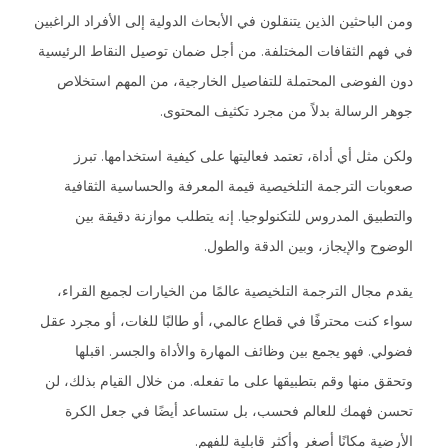
ومن الباحثين الذين يتنقلون في الأبحاث الدولية إلى الأفراد الراغبين
في فهم الثقافات المختلفة. من أجل ضمان توصيل النقاط الرئيسية
دون الفوضى المحتملة للتفاصيل الخارجية، من المهم استخلاص
جوهر الرسالة بدلاً من مجرد تكثيف المحتوى.
ولكن مثل أي أداة، تعتمد فعاليتها على كيفية استخدامها. تبرز
صعوبات الترجمة التلخيصية قيمة المعرفة والحساسية الثقافية
والتطبيق المدروس للتكنولوجيا. إنه يتطلب موازنة دقيقة بين
الوضوح والإيجاز، وبين الدقة والطول.
يقدم مجال الترجمة التلخيصية عالمًا من الخيارات لجميع القراء،
سواء كنت محترفًا في قطاع عالمي، أو طالبًا للغات، أو مجرد عقل
فضولي. فهو يجمع بين وظائف المهارة والأداة والجسر. اقبلها
وتحقق منها وقم بتطبيقها على ما تفعله. من خلال القيام بذلك، لن
تحسن فهمك للعالم فحسب، بل ستساعد أيضًا في جعل الكرة
الأرضية مكانًا أصغر وأكثر قابلية للفهم.