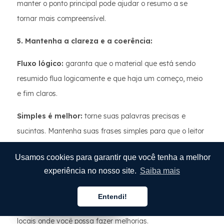
manter o ponto principal pode ajudar o resumo a se
tornar mais compreensível.
5. Mantenha a clareza e a coerência:
Fluxo lógico:
garanta que o material que está sendo
resumido flua logicamente e que haja um começo, meio
e fim claros.
Simples é melhor:
torne suas palavras precisas e
sucintas. Mantenha suas frases simples para que o leitor
não fique confuso.
Usamos cookies para garantir que você tenha a melhor
6. Feedback e avaliação:
experiência no nosso site.
Saiba mais
Revisão por pares:
verificar o resumo com outro
Entendi!
Português
Português
Português
tradutor ou editor ajudará você a encontrar erros ou
locais onde você possa fazer melhorias.