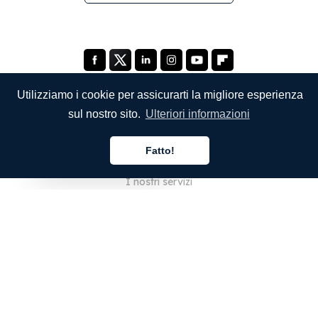
Utilizziamo i cookie per assicurarti la migliore esperienza
sul nostro sito.
Ulteriori informazioni
SOCIETÀ
Fatto!
Chi siamo
Italiano
I nostri servizi
Blog
Domande frequenti
Il nostro team
Opportunità di lavoro
Note legali