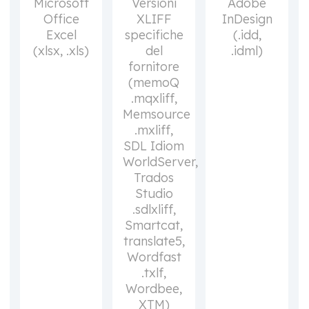
Microsoft
Versioni
Adobe
Office
XLIFF
InDesign
Excel
specifiche
(.idd,
(xlsx, .xls)
del
.idml)
fornitore
(memoQ
.mqxliff,
Memsource
.mxliff,
SDL Idiom
WorldServer,
Trados
Studio
.sdlxliff,
Smartcat,
translate5,
Wordfast
.txlf,
Wordbee,
XTM)