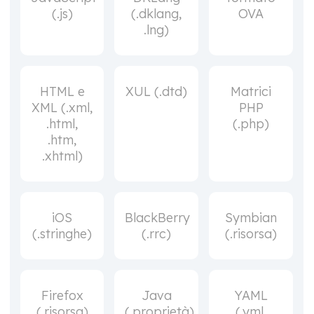
(.js)
(.dklang,
OVA
.lng)
HTML e
XUL (.dtd)
Matrici
XML (.xml,
PHP
.html,
(.php)
.htm,
.xhtml)
iOS
BlackBerry
Symbian
(.stringhe)
(.rrc)
(.risorsa)
Firefox
Java
YAML
(.risorsa)
(.proprietà)
(.yml,