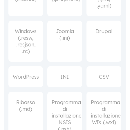
.yaml)
Windows
Joomla
Drupal
(.resw,
(.ini)
.resjson,
.rc)
WordPress
INI
CSV
Ribasso
Programma
Programma
(.md)
di
di
installazione
installazione
NSIS
WiX (.wxl)
(.nsh)