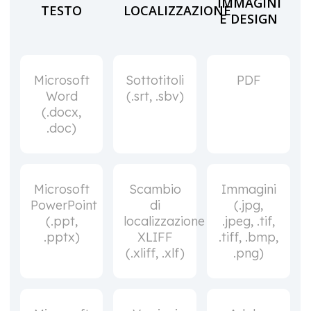
IMMAGINI
TESTO
LOCALIZZAZIONE
E DESIGN
Microsoft
Sottotitoli
PDF
Word
(.srt, .sbv)
(.docx,
.doc)
Microsoft
Scambio
Immagini
PowerPoint
di
(.jpg,
(.ppt,
localizzazione
.jpeg, .tif,
.pptx)
XLIFF
.tiff, .bmp,
(.xliff, .xlf)
.png)