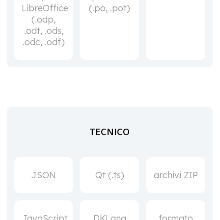
LibreOffice
(.po, .pot)
(.odp,
.odt, .ods,
.odc, .odf)
TECNICO
JSON
Qt (.ts)
archivi ZIP
JavaScript
DKLang
formato