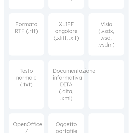
Formato
XLIFF
Visio
RTF (.rtf)
angolare
(.vsdx,
(.xliff, .xlf)
.vsd,
.vsdm)
Testo
Documentazione
normale
informativa
(.txt)
DITA
(.dita,
.xml)
OpenOffice
Oggetto
/
portatile