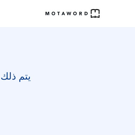
خ
يتم ذلك في غضون 72