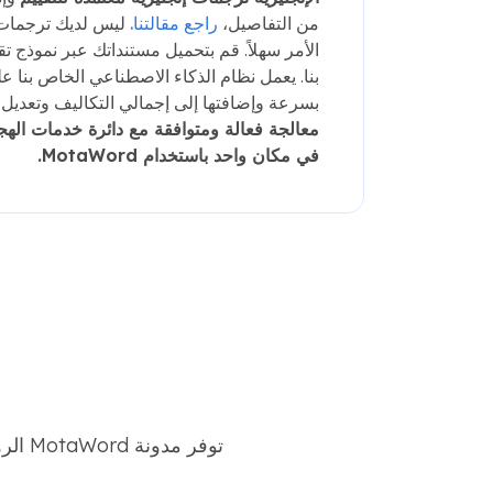
من التفاصيل،
راجع مقالتنا.
الأمر سهلاً. قم بتحميل مستنداتك عبر نموذج تق
بنا. يعمل نظام الذكاء الاصطناعي الخاص بنا ع
بسرعة وإضافتها إلى إجمالي التكاليف وتعديل 
معالجة فعالة ومتوافقة مع دائرة خدمات الهج
في مكان واحد باستخدام MotaWord.
توفر مدونة MotaWord الرؤى وتحديثات الصناعة ونصائح الخبراء حول الترجمة والتعريب والمواضيع المتعلقة بالتأشيرة.