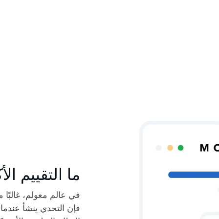
ما التقييم ال
في عالم معولم، غالبًا م
فإن التحدي ينشأ عندما 