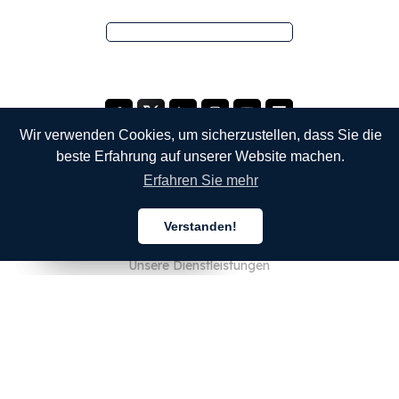
Wir verwenden Cookies, um sicherzustellen, dass Sie die
beste Erfahrung auf unserer Website machen.
Erfahren Sie mehr
UNTERNEHMEN
Verstanden!
Über uns
Deutsch
Deutsch
Deutsch
Unsere Dienstleistungen
Blog
FAQ
Unser Team
JOBS